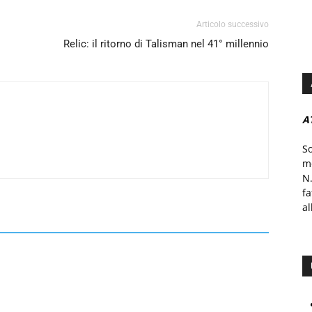
Articolo successivo
Relic: il ritorno di Talisman nel 41° millennio
A
S
mo
N.
f
al