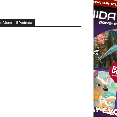
ioGIoco – Il Podcast
udio
layer