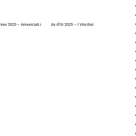
hres 2025 – Annunciati i
As d’Or 2025 – I Vincitori