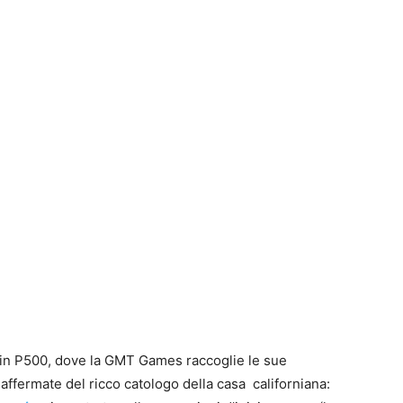
I
a
g
I
a
u
1
P
G
S
J
S
P
t
B
F
t
p
n
a in P500, dove la GMT Games raccoglie le sue
S
e
e
T
affermate del ricco catologo della casa californiana:
E