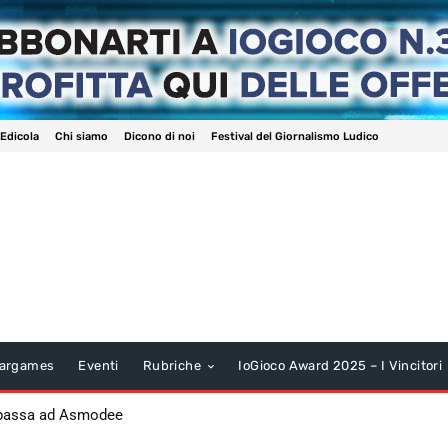
 Edicola
Chi siamo
Dicono di noi
Festival del Giornalismo Ludico
argames
Eventi
Rubriche
IoGioco Award 2025 – I Vincitori
 passa ad Asmodee