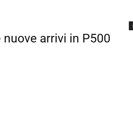
nuove arrivi in P500
A
P