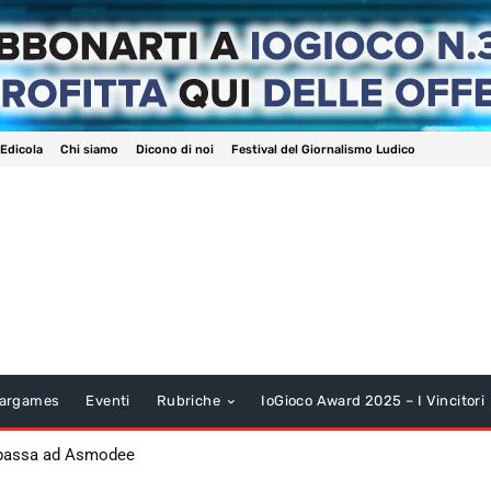
 Edicola
Chi siamo
Dicono di noi
Festival del Giornalismo Ludico
argames
Eventi
Rubriche
IoGioco Award 2025 – I Vincitori
 passa ad Asmodee