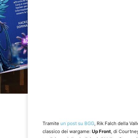
Tramite
un post su BGG
, Rik Falch della V
classico dei wargame:
Up Front
, di Courtne