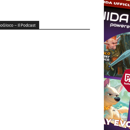
ioGIoco – Il Podcast
udio
layer