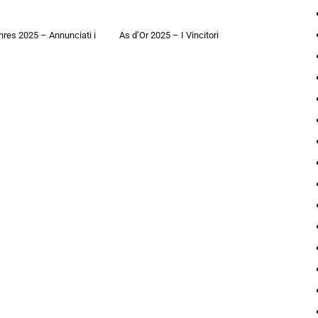
hres 2025 – Annunciati i
As d’Or 2025 – I Vincitori