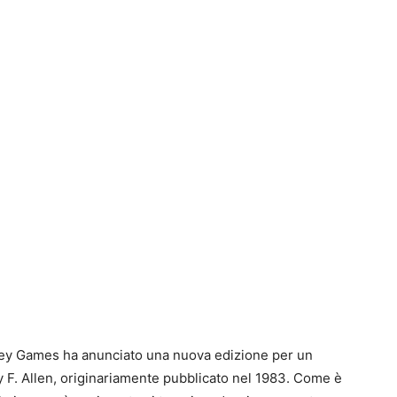
I
a
g
I
a
u
1
P
G
S
J
S
P
t
B
F
t
p
n
alley Games ha anunciato una nuova edizione per un
S
e
e
T
y F. Allen, originariamente pubblicato nel 1983. Come è
E