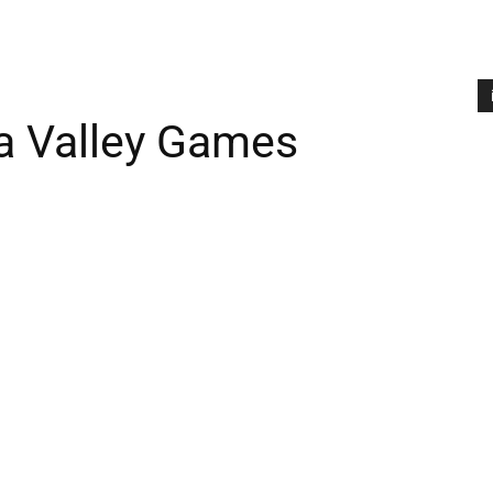
a Valley Games
A
P