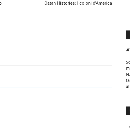
o
Catan Histories: I coloni d’America
a
A
S
mo
N.
f
al