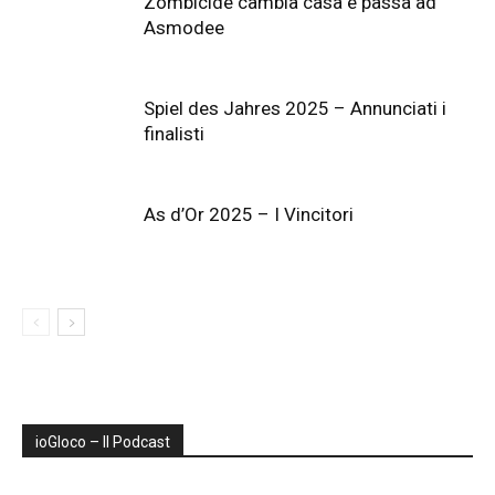
Zombicide cambia casa e passa ad
Asmodee
Spiel des Jahres 2025 – Annunciati i
finalisti
As d’Or 2025 – I Vincitori
ioGIoco – Il Podcast
Audio