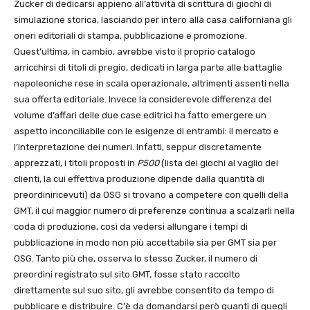
Zucker di dedicarsi appieno all’attività di scrittura di giochi di
simulazione storica, lasciando per intero alla casa californiana gli
oneri editoriali di stampa, pubblicazione e promozione.
Quest’ultima, in cambio, avrebbe visto il proprio catalogo
arricchirsi di titoli di pregio, dedicati in larga parte alle battaglie
napoleoniche rese in scala operazionale, altrimenti assenti nella
sua offerta editoriale. Invece la considerevole differenza del
volume d’affari delle due case editrici ha fatto emergere un
aspetto inconciliabile con le esigenze di entrambi: il mercato e
l’interpretazione dei numeri. Infatti, seppur discretamente
apprezzati, i titoli proposti in
P500
(lista dei giochi al vaglio dei
clienti, la cui effettiva produzione dipende dalla quantità di
preordiniricevuti) da OSG si trovano a competere con quelli della
GMT, il cui maggior numero di preferenze continua a scalzarli nella
coda di produzione, così da vedersi allungare i tempi di
pubblicazione in modo non più accettabile sia per GMT sia per
OSG. Tanto più che, osserva lo stesso Zucker, il numero di
preordini registrato sul sito GMT, fosse stato raccolto
direttamente sul suo sito, gli avrebbe consentito da tempo di
pubblicare e distribuire. C'è da domandarsi però quanti di quegli