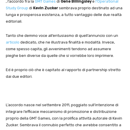
, l’accordo fra la
GMT Games
di
Gene Billingsley
e
l’Operational
Study Group
di
Kevin Zuc
k
er
sembrava proprio destinato ad una
lunga e prosperosa esistenza, a tutto vantaggio delle due realtà
editoriali.
Tanto che demmo voce all’entusiasmo di quell’annuncio con un
articolo
dedicato, che ne illustrava finalità e modalità. Invece,
come spesso capita, gli avvenimenti tendono ad assumere
pieghe ben diverse da quelle che si vorrebbe loro imprimere.
Ed è proprio ciò che è capitato al rapporto di partnership stretto
dai due editori.
L’accordo nasce nel settembre 2011, poggiato sull’intenzione di
integrare l’efficace meccanismo di promozione e distribuzione
proprio della GMT Games, con la prolifica attività autorale di Kevin
Zucker. Sembrava il connubio perfetto che avrebbe consentito a