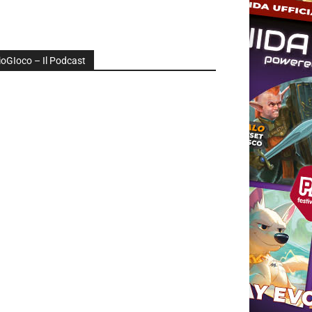
ioGIoco – Il Podcast
udio
layer