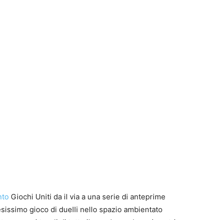
I
a
g
I
a
u
1
P
G
S
J
S
P
t
B
F
t
p
n
nto
Giochi Uniti da il via a una serie di anteprime
S
e
e
T
tesissimo gioco di duelli nello spazio ambientato
E