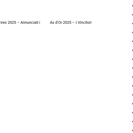
hres 2025 – Annunciati i
As d’Or 2025 – I Vincitori