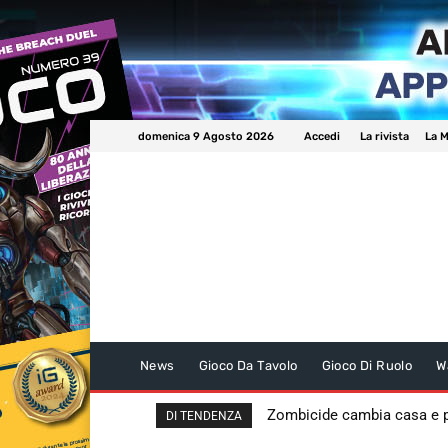
domenica 9 Agosto 2026
Accedi
La rivista
La M
News
Gioco Da Tavolo
Gioco Di Ruolo
W
Zombicide cambia casa e
DI TENDENZA