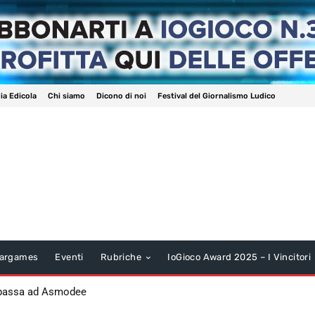
ia Edicola
Chi siamo
Dicono di noi
Festival del Giornalismo Ludico
argames
Eventi
Rubriche
IoGioco Award 2025 – I Vincitori
 passa ad Asmodee