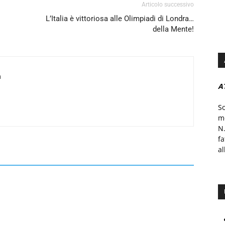
Articolo successivo
L’Italia è vittoriosa alle Olimpiadi di Londra…
della Mente!
a
A
S
mo
N.
f
al