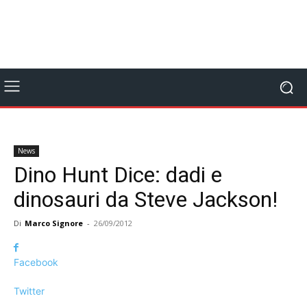
News
Dino Hunt Dice: dadi e
dinosauri da Steve Jackson!
Di
Marco Signore
-
26/09/2012
Facebook
Twitter