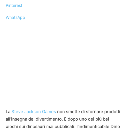
Pinterest
WhatsApp
La
Steve Jackson Games
non smette di sfornare prodotti
all'insegna del divertimento. E dopo uno dei più bei
giochi sui dinosauri mai pubblicati, l'indimenticabile Dino