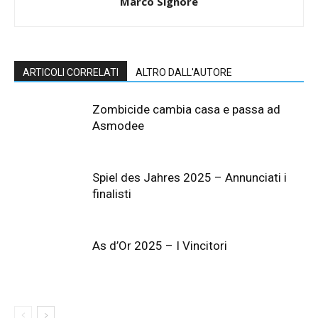
Marco Signore
ARTICOLI CORRELATI
ALTRO DALL'AUTORE
Zombicide cambia casa e passa ad
Asmodee
Spiel des Jahres 2025 – Annunciati i
finalisti
As d’Or 2025 – I Vincitori