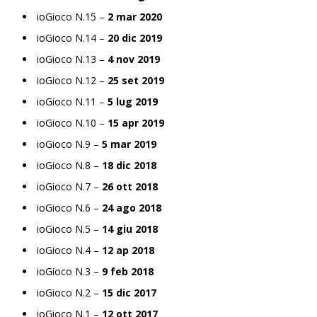
ioGioco N.15 –
2 mar 2020
ioGioco N.14 –
20 dic 2019
ioGioco N.13 –
4 nov 2019
ioGioco N.12 –
25 set 2019
ioGioco N.11 –
5 lug 2019
ioGioco N.10 –
15 apr 2019
ioGioco N.9 –
5 mar 2019
ioGioco N.8 –
18 dic 2018
ioGioco N.7 –
26 ott 2018
ioGioco N.6 –
24 ago 2018
ioGioco N.5 –
14 giu 2018
ioGioco N.4 –
12 ap 2018
ioGioco N.3 –
9 feb 2018
ioGioco N.2 –
15 dic 2017
ioGioco N.1 –
12 ott 2017