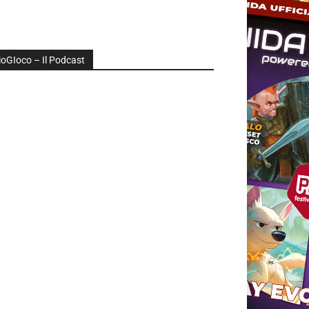
ioGIoco – Il Podcast
udio
layer