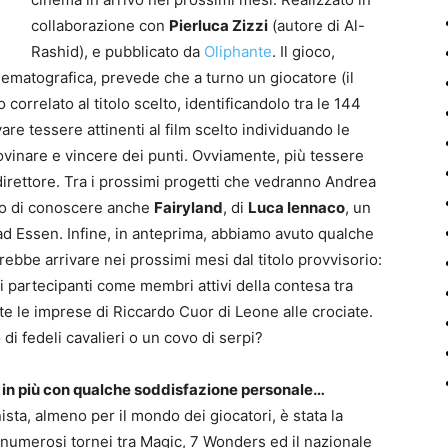
collaborazione con
Pierluca Zizzi
(autore di Al-
Rashid), e pubblicato da
Oliphante
. Il gioco,
inematografica, prevede che a turno un giocatore (il
 correlato al titolo scelto, identificandolo tra le 144
are tessere attinenti al film scelto individuando le
ndovinare e vincere dei punti. Ovviamente, più tessere
direttore. Tra i prossimi progetti che vedranno Andrea
o di conoscere anche
Fairyland
, di
Luca Iennaco
, un
d Essen. Infine, in anteprima, abbiamo avuto qualche
ebbe arrivare nei prossimi mesi dal titolo provvisorio:
 i partecipanti come membri attivi della contesa tra
te le imprese di Riccardo Cuor di Leone alle crociate.
di fedeli cavalieri o un covo di serpi?
 in più con qualche soddisfazione personale…
ta, almeno per il mondo dei giocatori, è stata la
e numerosi tornei tra Magic, 7 Wonders ed il nazionale