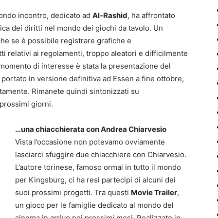
condo incontro, dedicato ad
Al-Rashid
, ha affrontato
ca dei diritti nel mondo dei giochi da tavolo. Un
che se è possibile registrare grafiche e
i relativi ai regolamenti, troppo aleatori e difficilmente
ro momento di interesse è stata la presentazione del
portato in versione definitiva ad Essen a fine ottobre,
ttamente. Rimanete quindi sintonizzati su
rossimi giorni.
…una chiacchierata con Andrea Chiarvesio
Vista l’occasione non potevamo ovviamente
lasciarci sfuggire due chiacchiere con Chiarvesio.
L’autore torinese, famoso ormai in tutto il mondo
per Kingsburg, ci ha resi partecipi di alcuni dei
suoi prossimi progetti. Tra questi
Movie Trailer
,
un gioco per le famiglie dedicato al mondo del
cinema in arrivo nei prossimi mesi. Realizzato in