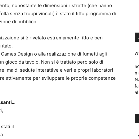
ento, nonostante le dimensioni ristrette (che hanno
lla senza troppi vincoli) è stato il fitto programma di
zione di pubblico…
anizzaione si è rivelato estremamente fitto e ben
ntato.
A
l Games Design o alla realizzazione di fumetti agli
 un gioco da tavolo. Non si è trattato però solo di
S
, ma di sedute interattive e veri e propri laboratori
mo
are attivamente per sviluppare le proprie competenze
N.
f
al
ssanti…
i,
stati il
la