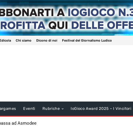
Edicola
Chi siamo
Dicono di noi
Festival del Giornalismo Ludico
argames
Eventi
Rubriche
IoGioco Award 2025 – I Vincitori
 passa ad Asmodee