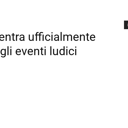
entra ufficialmente
A
P
li eventi ludici