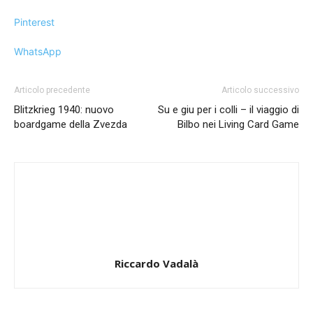
Pinterest
WhatsApp
Articolo precedente
Articolo successivo
Blitzkrieg 1940: nuovo
Su e giu per i colli – il viaggio di
boardgame della Zvezda
Bilbo nei Living Card Game
Riccardo Vadalà