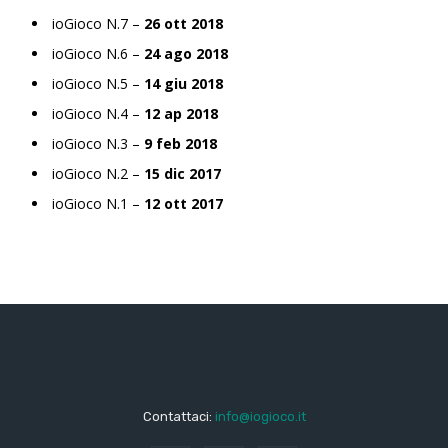
ioGioco N.7 –
26 ott 2018
ioGioco N.6 –
24 ago 2018
ioGioco N.5 –
14 giu 2018
ioGioco N.4 –
12 ap 2018
ioGioco N.3 –
9 feb 2018
ioGioco N.2 –
15 dic 2017
ioGioco N.1 –
12 ott 2017
Contattaci:
info@iogioco.it