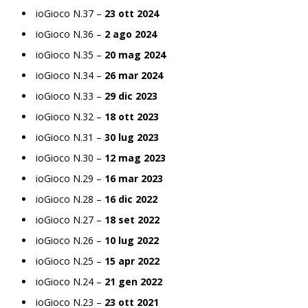
ioGioco N.37 –
23 ott 2024
ioGioco N.36 –
2 ago 2024
ioGioco N.35 –
20 mag 2024
ioGioco N.34 –
26 mar 2024
ioGioco N.33 –
29 dic 2023
ioGioco N.32 –
18 ott 2023
ioGioco N.31 –
30 lug 2023
ioGioco N.30 –
12 mag 2023
ioGioco N.29 –
16 mar 2023
ioGioco N.28 –
16 dic 2022
ioGioco N.27 –
18 set 2022
ioGioco N.26 –
10 lug 2022
ioGioco N.25 –
15 apr 2022
ioGioco N.24 –
21 gen 2022
ioGioco N.23 –
23 ott 2021