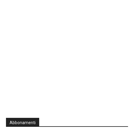
47:31
Previous
Show
Next
Episode
Episodes
Episo
Show
List
Podcast
Information
Abbonamenti