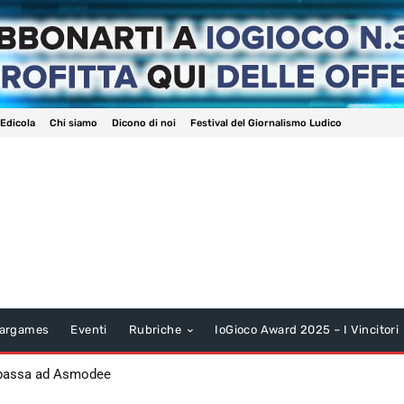
 Edicola
Chi siamo
Dicono di noi
Festival del Giornalismo Ludico
argames
Eventi
Rubriche
IoGioco Award 2025 – I Vincitori
 passa ad Asmodee