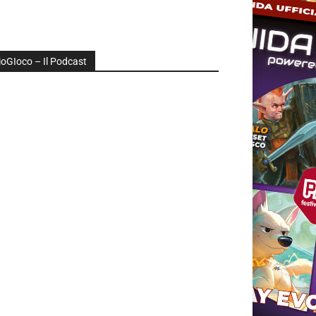
ioGIoco – Il Podcast
udio
layer