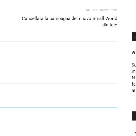
Articolo successivo
Cancellata la campagna del nuovo Small World
digitale
A
a
S
mo
N.
f
al