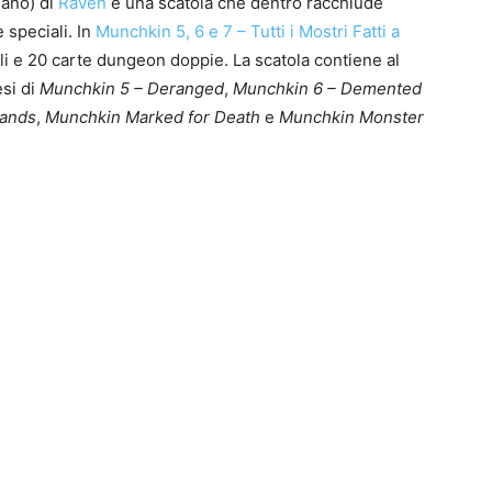
iano) di
Raven
è una scatola che dentro racchiude
 speciali. In
Munchkin 5, 6 e 7 – Tutti i Mostri Fatti a
li e 20 carte dungeon doppie. La scatola contiene al
esi di
Munchkin 5 – Deranged
,
Munchkin 6 – Demented
Hands
,
Munchkin Marked for Death
e
Munchkin Monster
0
4