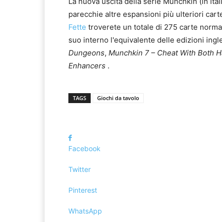
La nuova uscita della serie Munchkin (in ital
parecchie altre espansioni più ulteriori carte
Fette
troverete un totale di 275 carte norma
suo interno l'equivalente delle edizioni ingl
Dungeons
,
Munchkin 7 – Cheat With Both 
Enhancers
.
TAGS
Giochi da tavolo
Facebook
Twitter
Pinterest
WhatsApp