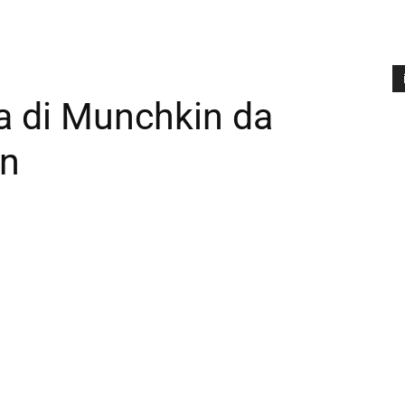
a di Munchkin da
A
P
on