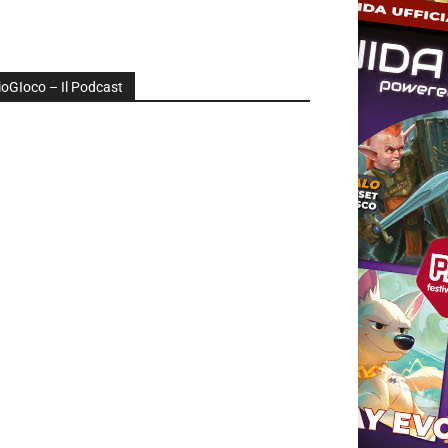
ioGIoco – Il Podcast
udio
layer