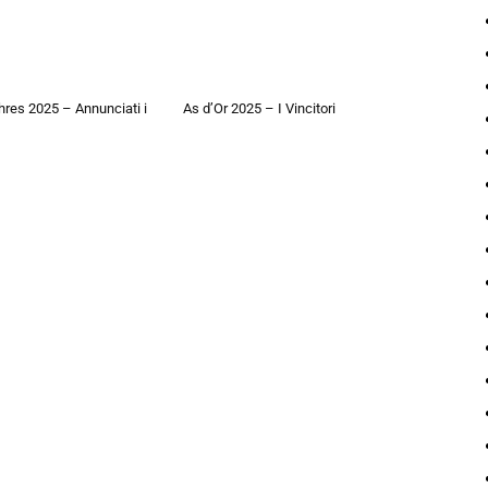
hres 2025 – Annunciati i
As d’Or 2025 – I Vincitori