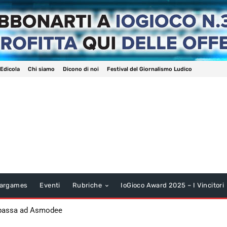
 Edicola
Chi siamo
Dicono di noi
Festival del Giornalismo Ludico
argames
Eventi
Rubriche
IoGioco Award 2025 – I Vincitori
 passa ad Asmodee