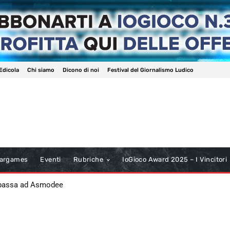
Edicola
Chi siamo
Dicono di noi
Festival del Giornalismo Ludico
argames
Eventi
Rubriche
IoGioco Award 2025 – I Vincitori
 passa ad Asmodee