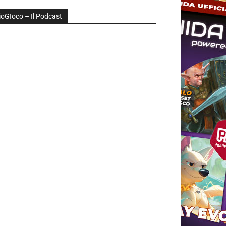
ioGIoco – Il Podcast
udio
layer