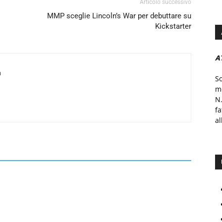
Articolo successivo
MMP sceglie Lincoln’s War per debuttare su
Kickstarter
A
a
S
mo
N.
f
al