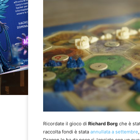
Ricordate il gioco di
Richard Borg
che è sta
raccolta fondi è stata
annullata a settembre
Dragon lo ha da poco ri-lanciato con un n