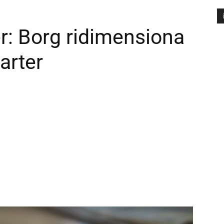
r: Borg ridimensiona
A
P
arter