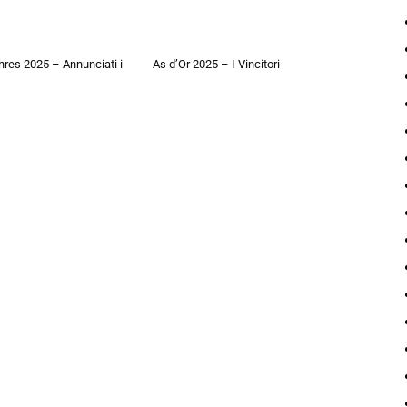
hres 2025 – Annunciati i
As d’Or 2025 – I Vincitori