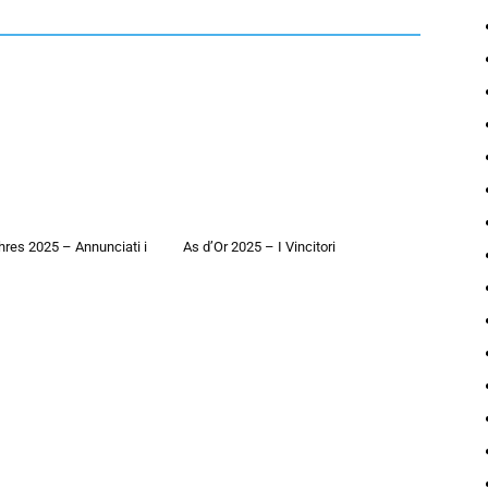
hres 2025 – Annunciati i
As d’Or 2025 – I Vincitori