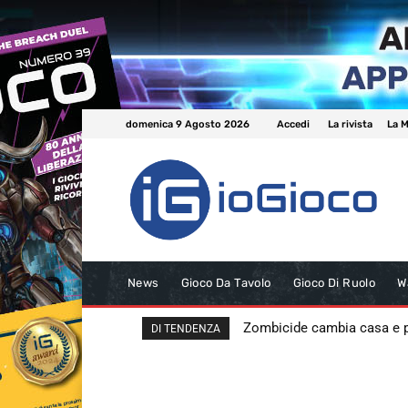
domenica 9 Agosto 2026
Accedi
La rivista
La M
News
Gioco Da Tavolo
Gioco Di Ruolo
W
Zombicide cambia casa e
DI TENDENZA