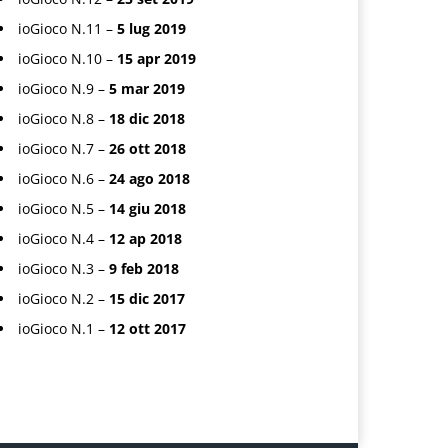
ioGioco N.11 –
5 lug 2019
ioGioco N.10 –
15 apr 2019
ioGioco N.9 –
5 mar 2019
ioGioco N.8 –
18 dic 2018
ioGioco N.7 –
26 ott 2018
ioGioco N.6 –
24 ago 2018
ioGioco N.5 –
14 giu 2018
ioGioco N.4 –
12 ap 2018
ioGioco N.3 –
9 feb 2018
ioGioco N.2 –
15 dic 2017
ioGioco N.1 –
12 ott 2017