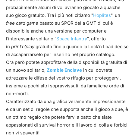
probabilmente alcuni di voi avranno giocato a qualche
suo gioco gratuito. Tra i più noti citiamo "
Hoplites
", un
free card game
basato su SPQR della GMT di cui è
disponibile anche una versione per computer e
l'interessante solitario "
Space Infantry
", offerto
in
print'n'play
gratuito fino a quando la Lock'n Load decise
di accaparrarselo per inserirlo nel proprio catalogo.
Ora però potete approfittare della disponibilità gratuita di
un nuovo solitario,
Zombie Enclave
in cui dovrete
attrezzare le difese del vostro rifugio per proteggervi,
insieme a pochi altri sopravvissuti, da fameliche orde di
non-morti.
Caratterizzato da una grafica veramente impressionante
e da un set di regole che supporta anche il gioco a due, è
un ottimo regalo che potete farvi a patto che siate
appassionati di survival horror e il lavoro di colla e forbici
non vi spaventi!