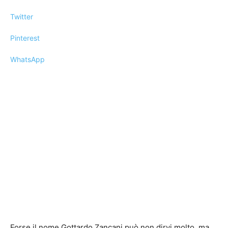
Twitter
Pinterest
WhatsApp
Forse il nome Gottardo Zancani può non dirvi molto, ma