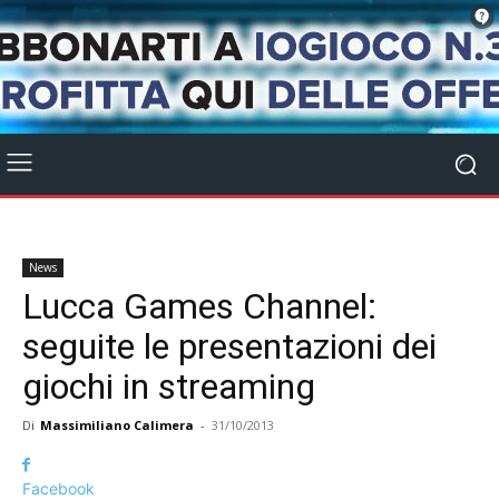
News
Lucca Games Channel:
seguite le presentazioni dei
giochi in streaming
Di
Massimiliano Calimera
-
31/10/2013
Facebook