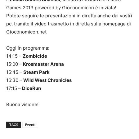
Games 2013 powered by Gioconomicon è iniziata!
Potete seguire le presentazioni in diretta anche dai vostri
pc, tramite il video trasmetto in diretta sulla homepage di
Gioconomicon.net
Oggi in programma:
14:15 –
Zombicide
15:00 –
Krosmaster Arena
15:45 –
Steam Park
16:30 –
Wild West Chronicles
17:15 –
DiceRun
Buona visione!
TAGS
Eventi