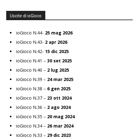
Uscite di ioGioco
ioGioco N.44-
25 mag 2026
ioGioco N.43-
2 apr 2026
ioGioco N.42-
15 dic 2025
ioGioco N.41 –
30 set 2025
ioGioco N.40 –
2 lug 2025
ioGioco N.39 –
24 mar 2025
ioGioco N.38 –
6 gen 2025
ioGioco N.37 –
23 ott 2024
ioGioco N.36 –
2 ago 2024
ioGioco N.35 –
20 mag 2024
ioGioco N.34 –
26 mar 2024
ioGioco N.33 –
29 dic 2023