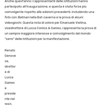
Anche quest’anno i rappresentanti delle istituzioni hanno
partecipato all’inaugurazione, e questa è stata forse più
coinvolgente rispetto alle edizioni precedenti, includendo una
foto con
Batman
nella Bat-caverna e la prova di alcuni
videogiochi. Questa nota di colore per Emanuele Vietina,
vicedirettore di Lucca Comics & Games, rappresenta la prova di
un sempre maggiore interesse e coinvolgimento del mondo
“serio” delle Istituzioni per la manifestazione.
Renato
Genove
se,
direttor
e di
Lucca
Games
e
preside
nte nel
1993,