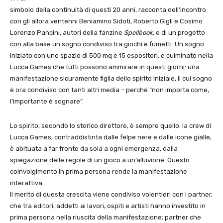
simbolo della continuità di questi 20 anni, racconta dell’incontro
con gli allora ventenni Beniamino Sidoti, Roberto Gigli e Cosimo
Lorenzo Pancini, autori della fanzine
Spellbook
, e di un progetto
con alla base un sogno condiviso tra giochi e fumetti. Un sogno
iniziato con uno spazio di 500 mq e 15 espositori, e culminato nella
Lucca Games che tutti possono ammirare in questi giorni: una
manifestazione sicuramente figlia dello spirito iniziale, il cui sogno
è ora condiviso con tanti altri media – perché “non importa come,
l’importante è sognare”.
Lo spirito, secondo lo storico direttore, è sempre quello: la crew di
Lucca Games, contraddistinta dalle felpe nere e dalle icone gialle,
è abituata a far fronte da sola a ogni emergenza, dalla
spiegazione delle regole di un gioco a un’alluvione. Questo
coinvolgimento in prima persona rende la manifestazione
interattiva
Il merito di questa crescita viene condiviso volentieri con i partner,
che tra editori, addetti ai lavori, ospiti e artisti hanno investito in
prima persona nella riuscita della manifestazione; partner che