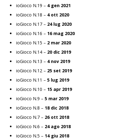
ioGioco N.19 –
4 gen 2021
ioGioco N.18 –
4 ott 2020
ioGioco N.17 –
24 lug 2020
ioGioco N.16 –
16 mag 2020
ioGioco N.15 –
2 mar 2020
ioGioco N.14 –
20 dic 2019
ioGioco N.13 –
4 nov 2019
ioGioco N.12 –
25 set 2019
ioGioco N.11 –
5 lug 2019
ioGioco N.10 –
15 apr 2019
ioGioco N.9 –
5 mar 2019
ioGioco N.8 –
18 dic 2018
ioGioco N.7 –
26 ott 2018
ioGioco N.6 –
24 ago 2018
ioGioco N.5 –
14 giu 2018