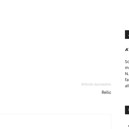
A
S
mo
N.
f
Articolo successivo
al
Relic