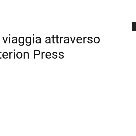
i viaggia attraverso
A
P
terion Press