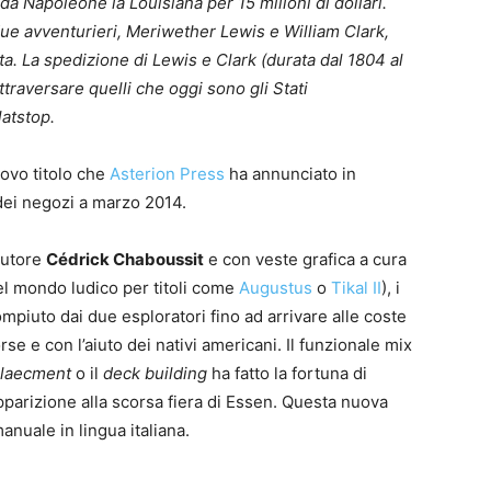
 da Napoleone la Louisiana per 15 milioni di dollari.
ue avventurieri, Meriwether Lewis e William Clark,
. La spedizione di Lewis e Clark (durata dal 1804 al
traversare quelli che oggi sono gli Stati
latstop.
0
uovo titolo che
Asterion Press
ha annunciato in
4
i dei negozi a marzo 2014.
 autore
Cédrick Chaboussit
e con veste grafica a cura
nel mondo ludico per titoli come
Augustus
o
Tikal II
), i
ompiuto dai due esploratori fino ad arrivare alle coste
rse e con l’aiuto dei nativi americani. Il funzionale mix
plaecment
o il
deck building
ha fatto la fortuna di
pparizione alla scorsa fiera di Essen. Questa nuova
anuale in lingua italiana.