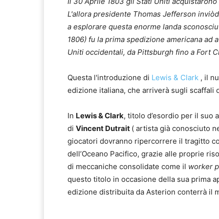
Il 30 Aprile 1803 gli Stati Uniti acquistarono
L'allora presidente Thomas Jefferson invi
ò
d
a
esplorare questa enorme landa sconosciuta
1806) fu la prima spedizione americana ad at
Uniti occidentali, da Pittsburgh fino a Fort C
Questa l'introduzione di
Lewis & Clark
, il n
edizione italiana, che arriverà sugli scaffal
In
Lewis & Clark
, titolo d’esordio per il suo
di
Vincent Dutrait
( artista già conosciuto 
giocatori dovranno ripercorrere il tragitto c
dell’Oceano Pacifico, grazie alle proprie riso
di meccaniche consolidate come il
worker 
questo titolo in occasione della sua prima a
edizione distribuita da Asterion conterrà il m