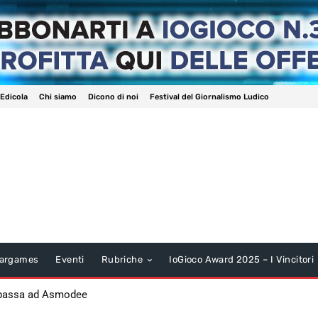
 Edicola
Chi siamo
Dicono di noi
Festival del Giornalismo Ludico
argames
Eventi
Rubriche
IoGioco Award 2025 – I Vincitori
 passa ad Asmodee