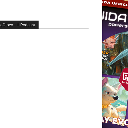
ioGIoco – Il Podcast
udio
layer