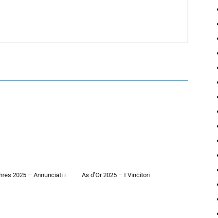
hres 2025 – Annunciati i
As d’Or 2025 – I Vincitori