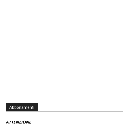
Previous
Show
Next
Episode
Episodes
Episo
Show
List
Podcast
Information
Abbonamenti
ATTENZIONE