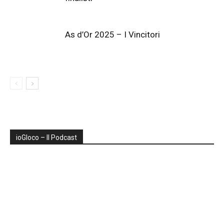
As d’Or 2025 – I Vincitori
ioGIoco – Il Podcast
Audio
Player