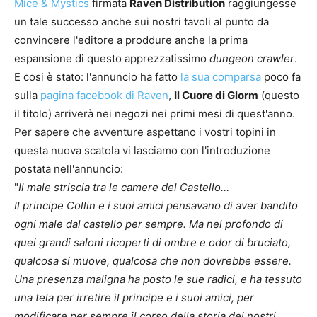
Mice & Mystics
firmata
Raven Distribution
raggiungesse
un tale successo anche sui nostri tavoli al punto da
convincere l'editore a proddure anche la prima
espansione di questo apprezzatissimo
dungeon crawler
.
E cosi è stato: l'annuncio ha fatto
la sua comparsa
poco fa
sulla
pagina facebook di Raven
,
Il Cuore di Glorm
(questo
il titolo) arriverà nei negozi nei primi mesi di quest'anno.
Per sapere che avventure aspettano i vostri topini in
questa nuova scatola vi lasciamo con l'introduzione
postata nell'annuncio:
"
Il male striscia tra le camere del Castello…
Il principe Collin e i suoi amici pensavano di aver bandito
ogni male dal castello per sempre. Ma nel profondo di
quei grandi saloni ricoperti di ombre e odor di bruciato,
qualcosa si muove, qualcosa che non dovrebbe essere.
Una presenza maligna ha posto le sue radici, e ha tessuto
una tela per irretire il principe e i suoi amici, per
modificare per sempre il corso della storia dei nostri