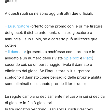
gioco);
A questi ruoli se ne sono aggiunti altri due ufficiali:
–
L’usurpatore
(offerto come promo con le prime tirature
del gioco): il dichiarante punta un altro giocatore e
annuncia il suo ruolo, se è corretto può utilizzare quel
potere;
–
Il dannato
: (presentato anch’esso come promo e in
allegato a un numero delle riviste
Spielbox
e
Plato
)
secondo cui: se un personaggio rivela il dannato è
eliminato dal gioco. Se l’inquisitore o l’usurpatore
scelgono il dannato come bersaglio delle proprie abilità
sono eliminati e il dannato prende il loro ruolo;
Le regole cambiano decisamente nel caso in cui si decida
di giocare in 2 o 3 giocatori.
In tre giocatori vengono usati solo 6 ruoli (Vescovo,