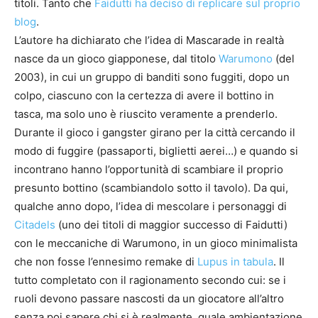
titoli. Tanto che
Faidutti ha deciso di replicare sul proprio
blog
.
L’autore ha dichiarato che l’idea di Mascarade in realtà
nasce da un gioco giapponese, dal titolo
Warumono
(del
2003), in cui un gruppo di banditi sono fuggiti, dopo un
colpo, ciascuno con la certezza di avere il bottino in
tasca, ma solo uno è riuscito veramente a prenderlo.
Durante il gioco i gangster girano per la città cercando il
modo di fuggire (passaporti, biglietti aerei…) e quando si
incontrano hanno l’opportunità di scambiare il proprio
presunto bottino (scambiandolo sotto il tavolo). Da qui,
qualche anno dopo, l’idea di mescolare i personaggi di
Citadels
(uno dei titoli di maggior successo di Faidutti)
con le meccaniche di Warumono, in un gioco minimalista
che non fosse l’ennesimo remake di
Lupus in tabula
. Il
tutto completato con il ragionamento secondo cui: se i
ruoli devono passare nascosti da un giocatore all’altro
senza poi sapere chi si è realmente, quale ambientazione