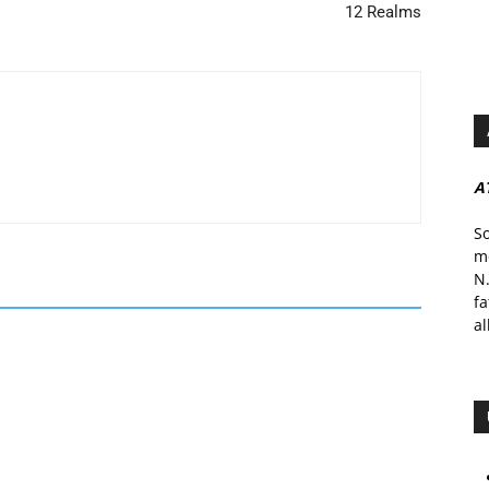
12 Realms
A
S
mo
N.
f
al