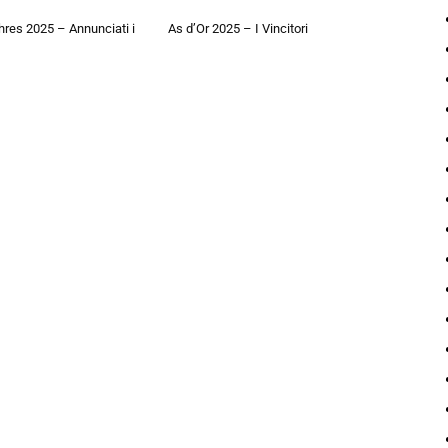
hres 2025 – Annunciati i
As d’Or 2025 – I Vincitori