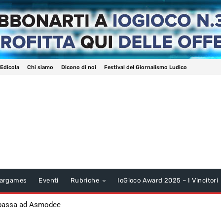
 Edicola
Chi siamo
Dicono di noi
Festival del Giornalismo Ludico
argames
Eventi
Rubriche
IoGioco Award 2025 – I Vincitori
 passa ad Asmodee