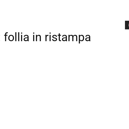
follia in ristampa
A
P