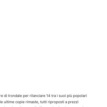
I
a
g
I
a
u
1
P
G
S
J
S
P
t
B
F
t
p
n
re di Irondale per rilanciare 14 tra i suoi più popolari
S
e
e
T
le ultime copie rimaste, tutti riproposti a prezzi
E