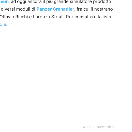
mein
, ad oggi ancora il più grande simulatore prodotto
 diversi moduli di
Panzer Grenadier
, fra cui il nostrano
 Ottavio Ricchi e Lorenzo Striuli. Per consultare la lista
qui
.
0
4
Articolo successivo