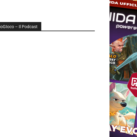
ioGIoco – Il Podcast
udio
layer