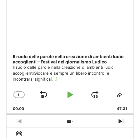
Il ruolo delle parole nella creazione di ambienti ludici
accoglienti – Festival del giornalismo Ludico
Il ruolo delle parole nella creazione di ambienti ludici
accoglientiGiocare è sempre un libero incontro, e
incontrarsi significa
[...]
1
x
Skip
Play
Jump
Change
Share
Playback
This
Backward
Pause
Forward
00:00
Rate
47:31
Episod
Previous
Show
Next
Episode
Episodes
Episo
Show
List
Podcast