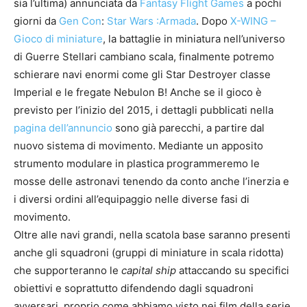
sia l’ultima) annunciata da
Fantasy Flight Games
a pochi
giorni da
Gen Con
:
Star Wars :Armada
. Dopo
X-WING –
Gioco di miniature
, la battaglie in miniatura nell’universo
di Guerre Stellari cambiano scala, finalmente potremo
schierare navi enormi come gli Star Destroyer classe
Imperial e le fregate Nebulon B! Anche se il gioco è
previsto per l’inizio del 2015, i dettagli pubblicati nella
pagina dell’annuncio
sono già parecchi, a partire dal
nuovo sistema di movimento. Mediante un apposito
strumento modulare in plastica programmeremo le
mosse delle astronavi tenendo da conto anche l’inerzia e
i diversi ordini all’equipaggio nelle diverse fasi di
movimento.
Oltre alle navi grandi, nella scatola base saranno presenti
anche gli squadroni (gruppi di miniature in scala ridotta)
che supporteranno le
capital ship
attaccando su specifici
obiettivi e soprattutto difendendo dagli squadroni
avversari, proprio come abbiamo visto nei film della serie.