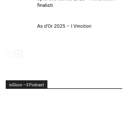
finalisti
As d’Or 2025 – I Vincitori
ioGIoco – Il Podcast
Audio
Player