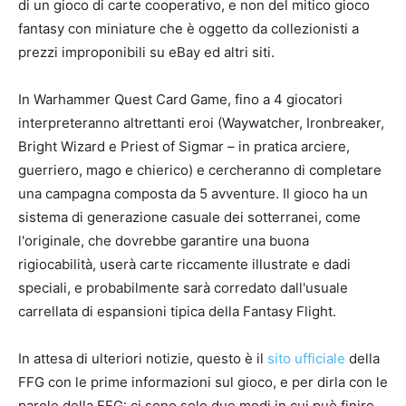
di un gioco di carte cooperativo, e non del mitico gioco
fantasy con miniature che è oggetto da collezionisti a
prezzi improponibili su eBay ed altri siti.
In Warhammer Quest Card Game, fino a 4 giocatori
interpreteranno altrettanti eroi (Waywatcher, Ironbreaker,
Bright Wizard e Priest of Sigmar – in pratica arciere,
guerriero, mago e chierico) e cercheranno di completare
una campagna composta da 5 avventure. Il gioco ha un
sistema di generazione casuale dei sotterranei, come
l'originale, che dovrebbe garantire una buona
rigiocabilità, userà carte riccamente illustrate e dadi
speciali, e probabilmente sarà corredato dall'usuale
carrellata di espansioni tipica della Fantasy Flight.
In attesa di ulteriori notizie, questo è il
sito ufficiale
della
FFG con le prime informazioni sul gioco, e per dirla con le
parole della FFG: ci sono solo due modi in cui può finire