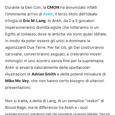
Durante la Gen Con, la
CMON
ha annunciato infatti
l'imminente arrivo di
Ankh
, il terzo titolo dell'ideale
trilogia di
Eric M. Lang
. In Ankh, da 2 a 5 giocatori
impersoneranno divinità egizie che lotteranno in un
Egitto al collasso, dove le antiche vie sono quasi obliate,
in modo da poter essere gli unici a dominare le
agonizzanti Due Terre. Per far ciò, gli Dei costruiranno
carovane, convertiranno seguaci, e creeranno mostri
mitologici in uno scontro senza fine per la supremazia.
Ankh si avvarrà naturalmente delle spettacolari
illustrazioni di
Adrian Smith
e delle potenti miniature di
Mike Mc Vey
, che non hanno certo bisogno di ulteriori
presentazioni.
Non si tratta, a detta di Lang, di un semplice "reskin" di
Blood Rage, ma le differenze tra Ankh e i suoi
predecessori saranno tali da rendere questa ideale "terza