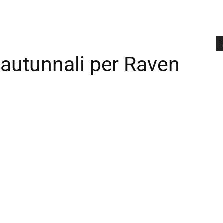
 autunnali per Raven
A
P