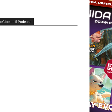
ioGIoco – Il Podcast
udio
layer