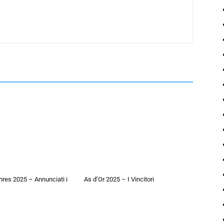
hres 2025 – Annunciati i
As d’Or 2025 – I Vincitori