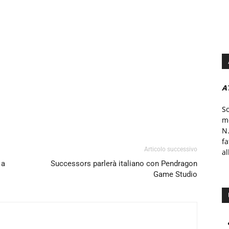
A
S
mo
N.
f
Articolo successivo
al
 a
Successors parlerà italiano con Pendragon
Game Studio