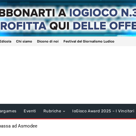
Edicola
Chi siamo
Dicono di noi
Festival del Giornalismo Ludico
argames
Eventi
Rubriche
IoGioco Award 2025 – I Vincitori
 passa ad Asmodee