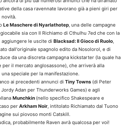
tato ancora di più dai numerosi annunci che ha diramato
ative della casa ravennate lavorano già a pieni giri per
 novità.
vo
Le Maschere di Nyarlathotep
, una delle campagne
 giocabile sia con Il Richiamo di Cthulhu 7ed che con la
 aggiungere le uscite di
Blacksad: Il Gioco di Ruolo
,
0
zato dall'originale spagnolo edito da Nosolorol, e di
4
educe da una discreta campagna kickstarter (la quale ha
se per il mercato anglosassone), che arriverà alla
 una speciale per la manifestazione.
ianco ai precedenti annunci di
Tiny Towns
(di Peter
i Jordy Adan per Thunderworks Games) e agli
ollana
Munchkin
(nello specifico Shakespeare e
 caso per
Arkham Noir
, intitolato Richiamato dal Tuono
agine sui piovoso monti Catskill.
udica, probabilmente Raven avrà qualcosa per voi!