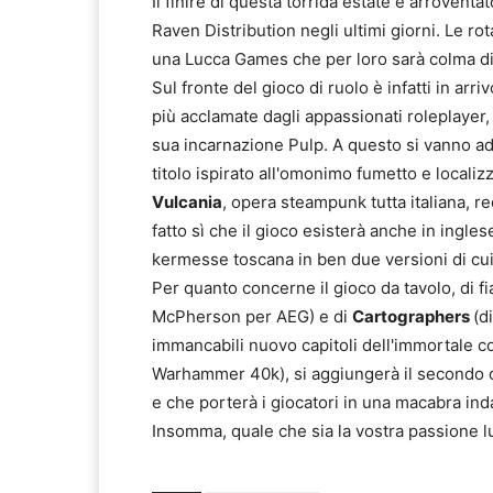
Il finire di questa torrida estate è arroven
Raven Distribution negli ultimi giorni. Le rot
una Lucca Games che per loro sarà colma di
Sul fronte del gioco di ruolo è infatti in arri
più acclamate dagli appassionati roleplayer,
sua incarnazione Pulp. A questo si vanno ad
titolo ispirato all'omonimo fumetto e localiz
Vulcania
, opera steampunk tutta italiana, r
fatto sì che il gioco esisterà anche in ingle
kermesse toscana in ben due versioni di cui
Per quanto concerne il gioco da tavolo, di f
McPherson per AEG) e di
Cartographers
(d
immancabili nuovo capitoli dell'immortale c
Warhammer 40k), si aggiungerà il secondo
e che porterà i giocatori in una macabra ind
Insomma, quale che sia la vostra passione l