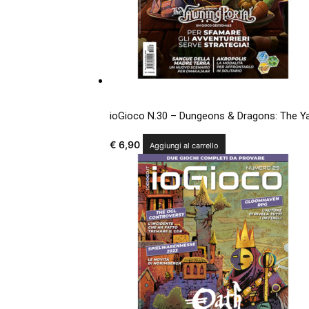
ioGioco N.30 – Dungeons & Dragons: The Ya
€
6,90
Aggiungi al carrello