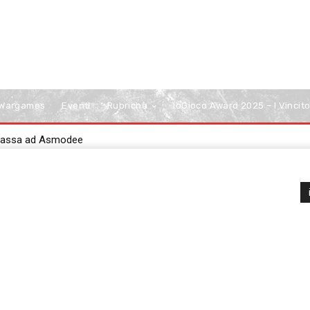
Wargames
Eventi
Rubriche
IoGioco Award 2025 – I Vincito
passa ad Asmodee