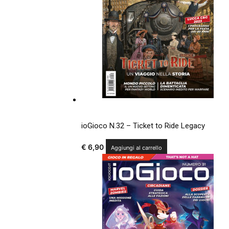
ioGioco N.32 – Ticket to Ride Legacy
€
6,90
Aggiungi al carrello