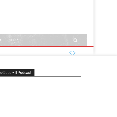
ri
SHOP
ioGIoco – Il Podcast