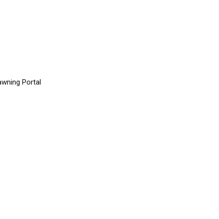
Il
a
Gi
in
fo
am
il
po
wning Portal
fo
co
T
si
Pa
Sp
M