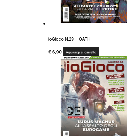
ioGioco N.29 – OATH
€
6,90
Aggiungi al carrello