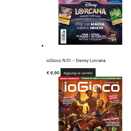
ioGioco N.31 – Disney Lorcana
€
6,90
Aggiungi al carrello