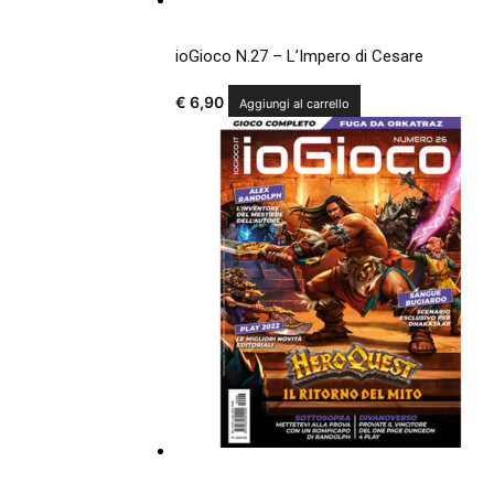
ioGioco N.27 – L’Impero di Cesare
€
6,90
Aggiungi al carrello