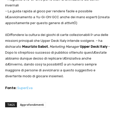
invernali
– La guida rapida al gioco per rendere facile e possibile
lÆavvicinamento a Yu-Gi-Oh! GCC anche dei mano esperti (creata
appositamente per questo genere di attivitÓ)
ôDiffondere la cultura dei giochi di carte collezionabili Þ una delle
missioni principali che Upper Deck Italy intende svolgere. – ha
dichiarato
Maurizio Sabot
,
Marketing Manager
Upper Deck Italy
–
Dopo lo strepitoso successo di pubblico ottenuto questÆestate
abbiamo dunque deciso di replicare lÆiniziativa anche
dÆinverno, dando cosý la possibilitÓ a un numero sempre
maggiore di persone di avvicinarsi a questo suggestivo e
divertente modo di giocare insiemeö.
Fonte:
SuperEva
TAGS
Approfondimenti