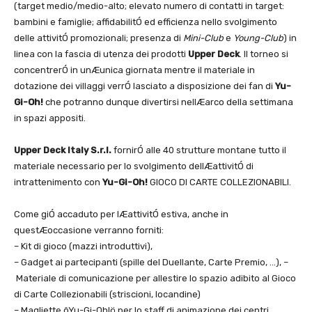
(target medio/medio-alto; elevato numero di contatti in target:
bambini e famiglie; affidabilitÓ ed efficienza nello svolgimento
delle attivitÓ promozionali; presenza di
Mini-Club
e
Young-Club
) in
linea con la fascia di utenza dei prodotti
Upper Deck
. Il torneo si
concentrerÓ in unÆunica giornata mentre il materiale in
dotazione dei villaggi verrÓ lasciato a disposizione dei fan di
Yu-
Gi-Oh!
che potranno dunque divertirsi nellÆarco della settimana
in spazi appositi.
Upper Deck Italy S.r.l.
fornirÓ alle 40 strutture montane tutto il
materiale necessario per lo svolgimento dellÆattivitÓ di
intrattenimento con
Yu-Gi-Oh!
GIOCO DI CARTE COLLEZIONABILI.
Come giÓ accaduto per lÆattivitÓ estiva, anche in
questÆoccasione verranno forniti:
– Kit di gioco (mazzi introduttivi),
– Gadget ai partecipanti (spille del Duellante, Carte Premio, …), –
Materiale di comunicazione per allestire lo spazio adibito al Gioco
di Carte Collezionabili (striscioni, locandine)
– Magliette ôYu-Gi-Oh!ö per lo staff di animazione dei centri