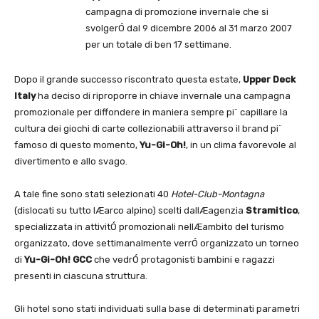
campagna di promozione invernale che si
svolgerÓ dal 9 dicembre 2006 al 31 marzo 2007
per un totale di ben 17 settimane.
Dopo il grande successo riscontrato questa estate,
Upper Deck
Italy
ha deciso di riproporre in chiave invernale una campagna
promozionale per diffondere in maniera sempre pi¨ capillare la
cultura dei giochi di carte collezionabili attraverso il brand pi¨
famoso di questo momento,
Yu-Gi-Oh!
, in un clima favorevole al
divertimento e allo svago.
A tale fine sono stati selezionati 40
Hotel-Club-Montagna
(dislocati su tutto lÆarco alpino) scelti dallÆagenzia
Stramitico
,
specializzata in attivitÓ promozionali nellÆambito del turismo
organizzato, dove settimanalmente verrÓ organizzato un torneo
di
Yu-Gi-Oh! GCC
che vedrÓ protagonisti bambini e ragazzi
presenti in ciascuna struttura.
Gli hotel sono stati individuati sulla base di determinati parametri