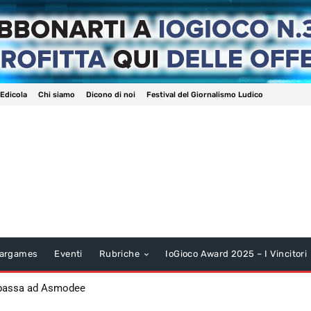
 Edicola
Chi siamo
Dicono di noi
Festival del Giornalismo Ludico
argames
Eventi
Rubriche
IoGioco Award 2025 – I Vincitori
 passa ad Asmodee