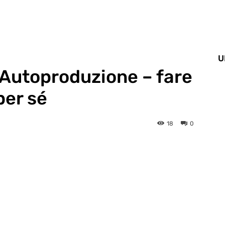
U
 Autoproduzione – fare
per sé
18
0