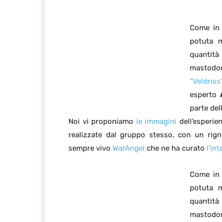
Come in 
potuta 
quant
mastod
“Veldri
esperto
parte del
Noi vi proponiamo
le immagini
dell’esperie
realizzate dal gruppo stesso, con un rignr
sempre vivo
WarAngel
che ne ha curato
l’in
Come in 
potuta 
quant
mastod