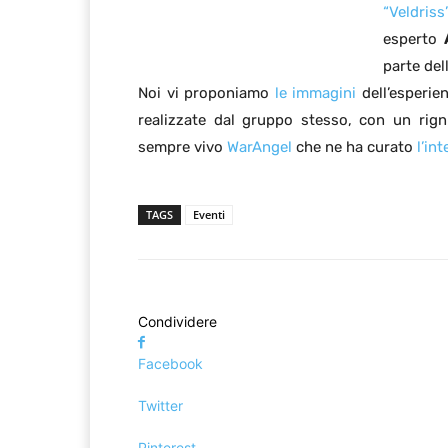
“Veldri
esperto
parte del
Noi vi proponiamo
le immagini
dell’esperie
realizzate dal gruppo stesso, con un rignr
sempre vivo
WarAngel
che ne ha curato
l’in
TAGS
Eventi
Condividere
Facebook
Twitter
Pinterest