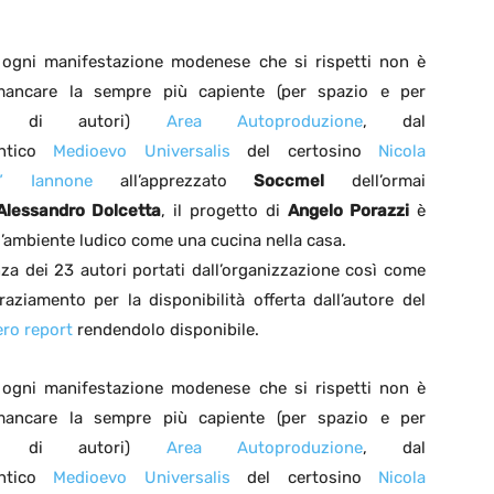
ogni manifestazione modenese che si rispetti non è
mancare la sempre più capiente (per spazio e per
ità di autori)
Area Autoproduzione
, dal
ontico
Medioevo Universalis
del certosino
Nicola
ss” Iannone
all’apprezzato
Soccmel
dell’ormai
Alessandro Dolcetta
, il progetto di
Angelo Porazzi
è
l’ambiente ludico come una cucina nella casa.
nza dei 23 autori portati dall’organizzazione così come
aziamento per la disponibilità offerta dall’autore del
tero report
rendendolo disponibile.
ogni manifestazione modenese che si rispetti non è
mancare la sempre più capiente (per spazio e per
ità di autori)
Area Autoproduzione
, dal
ontico
Medioevo Universalis
del certosino
Nicola