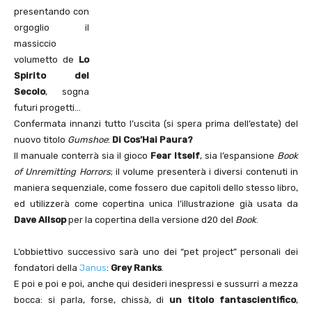
presentando con
orgoglio il
massiccio
volumetto de
Lo
Spirito del
Secolo
, sogna
futuri progetti…
Confermata innanzi tutto l’uscita (si spera prima dell’estate) del
nuovo titolo
Gumshoe
:
Di Cos’Hai Paura?
Il manuale conterrà sia il gioco
Fear Itself
, sia l’espansione
Book
of Unremitting Horrors
; il volume presenterà i diversi contenuti in
maniera sequenziale, come fossero due capitoli dello stesso libro,
ed utilizzerà come copertina unica l’illustrazione già usata da
Dave Allsop
per la copertina della versione d20 del
Book
.
L’obbiettivo successivo sarà uno dei “pet project” personali dei
fondatori della
Janus
:
Grey Ranks
.
E poi e poi e poi, anche qui desideri inespressi e sussurri a mezza
bocca: si parla, forse, chissà, di
un titolo fantascientifico
,