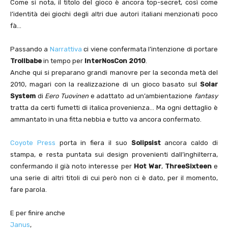
Come si nota, il titolo del gioco è ancora top-secret, così come
l’identità dei giochi degli altri due autori italiani menzionati poco
fà…
Passando a
Narrattiva
ci viene confermata l’intenzione di portare
Trollbabe
in tempo per
InterNosCon 2010
.
Anche qui si preparano grandi manovre per la seconda metà del
2010, magari con la realizzazione di un gioco basato sul
Solar
System
di
Eero Tuovinen
e adattato ad un’ambientazione
fantasy
tratta da certi fumetti di italica provenienza… Ma ogni dettaglio è
ammantato in una fitta nebbia e tutto va ancora confermato.
Coyote Press
porta in fiera il suo
Solipsist
ancora caldo di
stampa, e resta puntata sui design provenienti dall’inghilterra,
confermando il già noto interesse per
Hot War
,
ThreeSixteen
e
una serie di altri titoli di cui però non ci è dato, per il momento,
fare parola.
E per finire anche
Janus
,