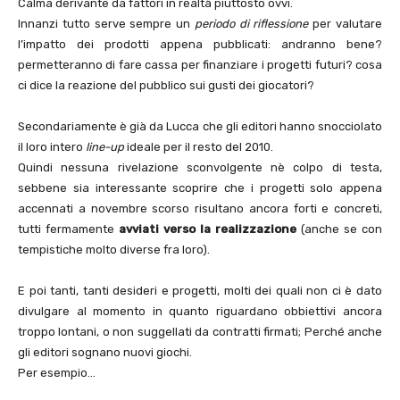
Calma derivante da fattori in realtà piuttosto ovvi.
Innanzi tutto serve sempre un
periodo di riflessione
per valutare
l’impatto dei prodotti appena pubblicati: andranno bene?
permetteranno di fare cassa per finanziare i progetti futuri? cosa
ci dice la reazione del pubblico sui gusti dei giocatori?
Secondariamente è già da Lucca che gli editori hanno snocciolato
il loro intero
line-up
ideale per il resto del 2010.
Quindi nessuna rivelazione sconvolgente nè colpo di testa,
sebbene sia interessante scoprire che i progetti solo appena
accennati a novembre scorso risultano ancora forti e concreti,
tutti fermamente
avviati verso la realizzazione
(anche se con
tempistiche molto diverse fra loro).
E poi tanti, tanti desideri e progetti, molti dei quali non ci è dato
divulgare al momento in quanto riguardano obbiettivi ancora
troppo lontani, o non suggellati da contratti firmati; Perché anche
gli editori sognano nuovi giochi.
Per esempio…