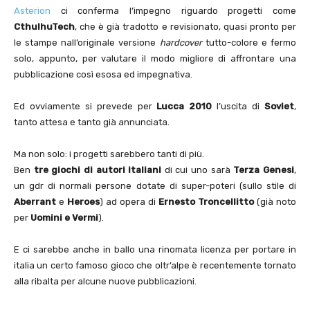
Asterion
ci conferma l’impegno riguardo progetti come
CthulhuTech
, che è già tradotto e revisionato, quasi pronto per
le stampe nall’originale versione
hardcover
tutto-colore e fermo
solo, appunto, per valutare il modo migliore di affrontare una
pubblicazione così esosa ed impegnativa.
Ed ovviamente si prevede per
Lucca 2010
l’uscita di
Soviet
,
tanto attesa e tanto già annunciata.
Ma non solo: i progetti sarebbero tanti di più.
Ben
tre giochi di autori italiani
di cui uno sarà
Terza Genesi
,
un gdr di normali persone dotate di super-poteri (sullo stile di
Aberrant
e
Heroes
) ad opera di
Ernesto Troncellitto
(già noto
per
Uomini e Vermi
).
E ci sarebbe anche in ballo una rinomata licenza per portare in
italia un certo famoso gioco che oltr’alpe è recentemente tornato
alla ribalta per alcune nuove pubblicazioni.