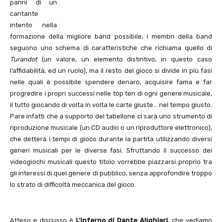
panni di un
cantante
intento nella
formazione della migliore band possibile, i membri della band
seguono uno schema di caratteristiche che richiama quello di
Turandot
(un valore, un elemento distintivo, in questo caso
l’affidabilità, ed un ruolo), ma il resto del gioco si divide in più fasi
nelle quali è possibile spendere denaro, acquisire fama e far
progredire i propri successi nelle top ten di ogni genere musicale,
il tutto giocando di volta in volta le carte giuste… nel tempo giusto.
Pare infatti che a supporto del tabellone ci sarà uno strumento di
riproduzione musicale (un CD audio o un riproduttore elettronico),
che detterà i tempi di gioco durante la partita utilizzando diversi
generi musicali per le diverse fasi. Sfruttando il successo dei
videogiochi musicali questo titolo vorrebbe piazzarsi proprio tra
gli interessi di quel genere di pubblico, senza approfondire troppo
lo strato di difficoltà meccanica del gioco.
Atteso e discusso è
L’inferno di Dante Alighieri
, che vediamo