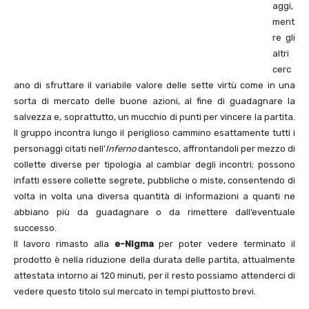
aggi,
ment
re gli
altri
cerc
ano di sfruttare il variabile valore delle sette virtù come in una
sorta di mercato delle buone azioni, al fine di guadagnare la
salvezza e, soprattutto, un mucchio di punti per vincere la partita.
Il gruppo incontra lungo il periglioso cammino esattamente tutti i
personaggi citati nell’
Inferno
dantesco, affrontandoli per mezzo di
collette diverse per tipologia al cambiar degli incontri; possono
infatti essere collette segrete, pubbliche o miste, consentendo di
volta in volta una diversa quantità di informazioni a quanti ne
abbiano più da guadagnare o da rimettere dall’eventuale
successo.
Il lavoro rimasto alla
e-Nigma
per poter vedere terminato il
prodotto è nella riduzione della durata delle partita, attualmente
attestata intorno ai 120 minuti, per il resto possiamo attenderci di
vedere questo titolo sul mercato in tempi piuttosto brevi.