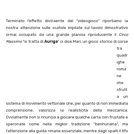
Terminato l’effetto distraente del “videogioco” riportiamo la
nostra attenzione sulle scatole impilate sul tavolo dimostrativo
ormai occupato da una grande plancia riproducente il
Circo
Massimo
“si tratta di
Auriga
” ci dice Mari, un gioco storico di corse
tra
quadr
ighe
roma
ne
che
sfrutt
a un
sistema di movimento vettoriale che, per quanto di non immediata
comprensione, valorizza la realisticità della meccanica.
Ovviamente non si rinuncia a giocare qualche carta con frustate e
speronate come nella miglior tradizione “benhuriana”, ma
l’attenzione alla guida rimane essenziale, mentre dagli spalti il tifo