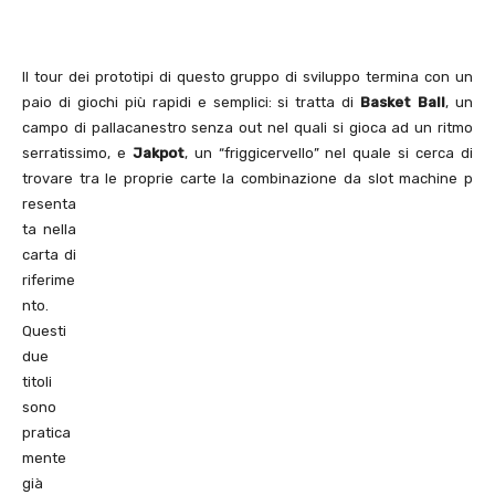
Il tour dei prototipi di questo gruppo di sviluppo termina con un
paio di giochi più rapidi e semplici: si tratta di
Basket Ball
, un
campo di pallacanestro senza out nel quali si gioca ad un ritmo
serratissimo, e
Jakpot
, un “friggicervello” nel quale si cerca di
trovare tra le proprie carte la combinazione da slot machine p
resenta
ta nella
carta di
riferime
nto.
Questi
due
titoli
sono
pratica
mente
già