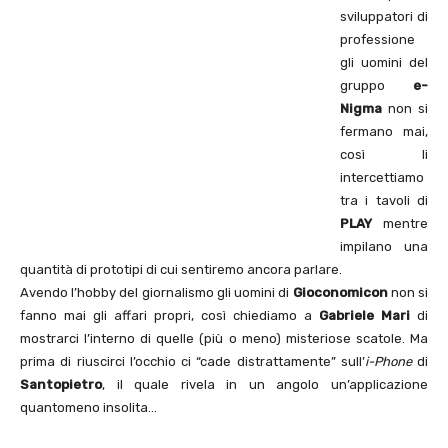
sviluppatori di
professione
gli uomini del
gruppo
e-
Nigma
non si
fermano mai,
così li
intercettiamo
tra i tavoli di
PLAY
mentre
impilano una
quantità di prototipi di cui sentiremo ancora parlare.
Avendo l’hobby del giornalismo gli uomini di
Gioconomicon
non si
fanno mai gli affari propri, così chiediamo a
Gabriele Mari
di
mostrarci l’interno di quelle (più o meno) misteriose scatole. Ma
prima di riuscirci l’occhio ci “cade distrattamente” sull’
i-Phone
di
Santopietro
, il quale rivela in un angolo un’applicazione
quantomeno insolita…