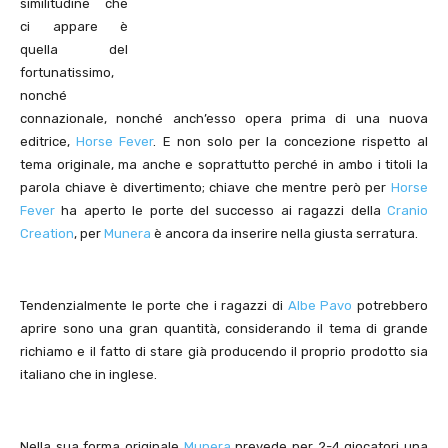
similitudine che
ci appare è
quella del
fortunatissimo,
nonché
connazionale, nonché anch’esso opera prima di una nuova
editrice,
Horse Fever
. E non solo per la concezione rispetto al
tema originale, ma anche e soprattutto perché in ambo i titoli la
parola chiave è divertimento; chiave che mentre però per
Horse
Fever
ha aperto le porte del successo ai ragazzi della
Cranio
Creation
, per
Munera
è ancora da inserire nella giusta serratura.
Tendenzialmente le porte che i ragazzi di
Albe Pavo
potrebbero
aprire sono una gran quantità, considerando il tema di grande
richiamo e il fatto di stare già producendo il proprio prodotto sia
italiano che in inglese.
Nella sua forma originale
Munera
prevede per 2-4 giocatori una