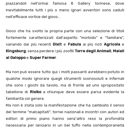
piazzandoli nell'ormai famosa 8 Gallery torinese, dove
inevitabilmente tutti i più o meno ignari avventori sono caduti
nell'efficace vortice del gioco…
Gioco che ha svolto la propria parte con una selezione di titoli
fortemente caratterizzati dall'aspetto "morbido" e "familiare",
variando dai più recenti
Dixit
e
Fabula
ai più noti
Agricola
e
Kingsburg
, senza perdere i più zoofili
Torre degli Animali
,
Maiali
al Galoppo
e
Super Farmer
.
Ma non può essere tutto qui: i molti passanti avrebbero potuto in
qualche modo ignorare quegli strumenti sconosciuti e infernali
che sono i giochi da tavolo, ma di fronte ad uno spropositato
tabellone di
Risiko
a chiunque deve essere parsa evidente la
familiarità col genere.
Ma non è stata solo la manifestazione che ha cambiato il senso
del termine "malcapitati"; tornei nazionali e incontri con autori ed
editori di primo piano hanno senz'altro reso la profondità
necessaria per lanciarsi in un bel tuffo nella contemporaneità