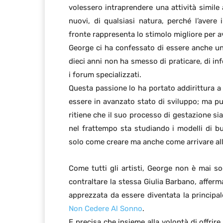
volessero intraprendere una attività simile 
nuovi, di qualsiasi natura, perché l’aver
fronte rappresenta lo stimolo migliore per a
George ci ha confessato di essere anche un 
dieci anni non ha smesso di praticare, di in
i forum specializzati.
Questa passione lo ha portato addirittura a
essere in avanzato stato di sviluppo; ma p
ritiene che il suo processo di gestazione si
nel frattempo sta studiando i modelli di b
solo come creare ma anche come arrivare all
Come tutti gli artisti, George non è mai s
contraltare la stessa Giulia Barbano, affer
apprezzata da essere diventata la principale
Non Cedere Al Sonno
.
E precisa che insieme alla volontà di offrire 