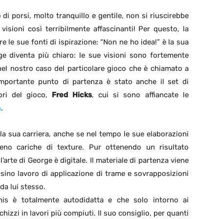
i porsi, molto tranquillo e gentile, non si riuscirebbe
visioni così terribilmente affascinanti! Per questo, la
le sue fonti di ispirazione: “Non ne ho idea!” è la sua
e diventa più chiaro: le sue visioni sono fortemente
 nel nostro caso del particolare gioco che è chiamato a
portante punto di partenza è stato anche il set di
tori del gioco,
Fred Hicks
, cui si sono affiancate le
n
.
lla sua carriera, anche se nel tempo le sue elaborazioni
o cariche di texture. Pur ottenendo un risultato
l’arte di George è digitale. Il materiale di partenza viene
sino lavoro di applicazione di trame e sovrapposizioni
da lui stesso.
is è totalmente autodidatta e che solo intorno ai
chizzi in lavori più compiuti. Il suo consiglio, per quanti