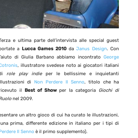
Terza e ultima parte dell’intervista alle special guest
portate a
Lucca Games 2010
da
Janus Design
. Con
l’aiuto di Giulia Barbano abbiamo incontrato
George
Cotronis
, illustratore svedese noto ai giocatori italiani
di
role play indie
per le bellissime e inquietanti
illustrazioni di
Non Perdere Il Senno
, titolo che ha
ricevuto il
Best of Show
per la categoria
Giochi di
Ruolo
nel 2009.
ntare un altro gioco di cui ha curato le illustrazioni,
na prima, differente edizione in italiano per i tipi di
Perdere Il Senno
è il primo supplemento).