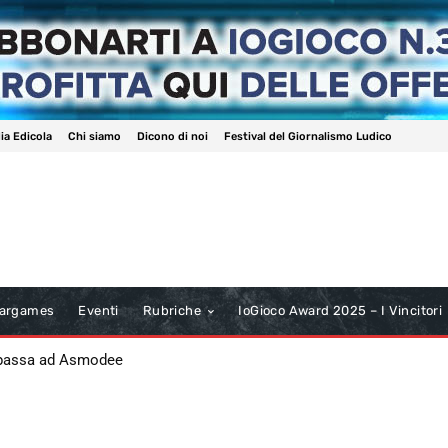
ia Edicola
Chi siamo
Dicono di noi
Festival del Giornalismo Ludico
argames
Eventi
Rubriche
IoGioco Award 2025 – I Vincitori
 passa ad Asmodee