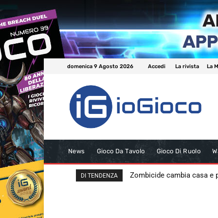
domenica 9 Agosto 2026
Accedi
La rivista
La M
News
Gioco Da Tavolo
Gioco Di Ruolo
W
Zombicide cambia casa e
DI TENDENZA