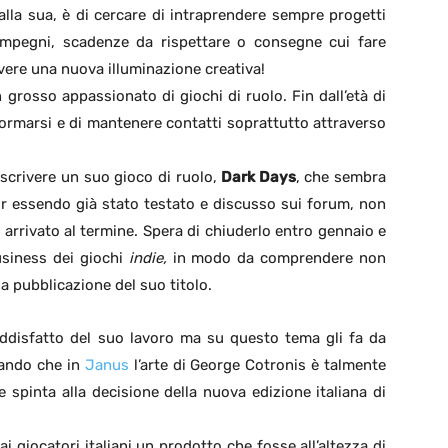
alla sua, è di cercare di intraprendere sempre progetti
e impegni, scadenze da rispettare o consegne cui fare
vere una nuova illuminazione creativa!
grosso appassionato di giochi di ruolo. Fin dall’età di
formarsi e di mantenere contatti soprattutto attraverso
 scrivere un suo gioco di ruolo,
Dark Days
, che sembra
ur essendo già stato testato e discusso sui forum, non
a arrivato al termine. Spera di chiuderlo entro gennaio e
usiness dei giochi
indie,
in modo da comprendere non
a pubblicazione del suo titolo.
oddisfatto del suo lavoro ma su questo tema gli fa da
mando che in
Janus
l’arte di George Cotronis è talmente
 spinta alla decisione della nuova edizione italiana di
ai giocatori italiani un prodotto che fosse all’altezza di