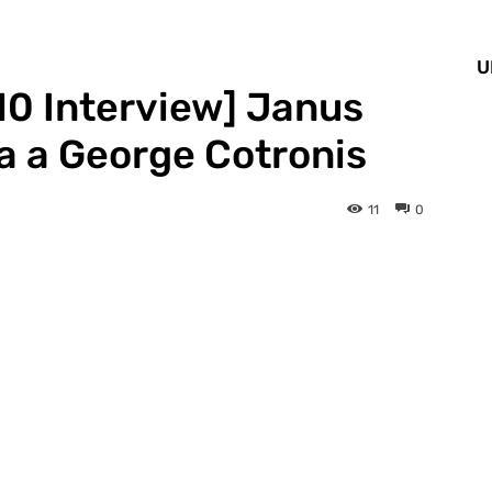
U
0 Interview] Janus
ta a George Cotronis
11
0