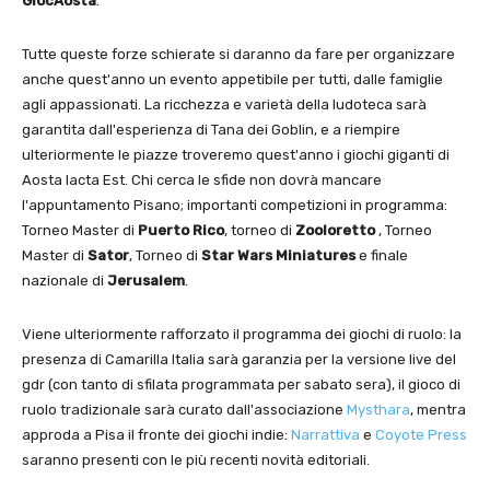
GiocAosta
.
Tutte queste forze schierate si daranno da fare per organizzare
anche quest'anno un evento appetibile per tutti, dalle famiglie
agli appassionati. La ricchezza e varietà della ludoteca sarà
garantita dall'esperienza di Tana dei Goblin, e a riempire
ulteriormente le piazze troveremo quest'anno i giochi giganti di
Aosta Iacta Est. Chi cerca le sfide non dovrà mancare
l'appuntamento Pisano; importanti competizioni in programma:
Torneo Master di
Puerto Rico
, torneo di
Zooloretto
, Torneo
Master di
Sator
, Torneo di
Star Wars Miniatures
e finale
nazionale di
Jerusalem
.
Viene ulteriormente rafforzato il programma dei giochi di ruolo: la
presenza di Camarilla Italia sarà garanzia per la versione live del
gdr (con tanto di sfilata programmata per sabato sera), il gioco di
ruolo tradizionale sarà curato dall'associazione
Mysthara
, mentra
approda a Pisa il fronte dei giochi indie:
Narrattiva
e
Coyote Press
saranno presenti con le più recenti novità editoriali.