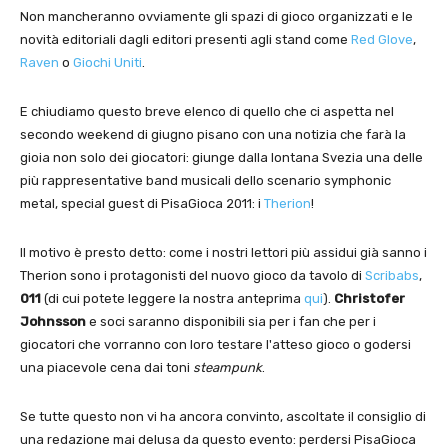
Non mancheranno ovviamente gli spazi di gioco organizzati e le
novità editoriali dagli editori presenti agli stand come
Red Glove
,
Raven
o
Giochi Uniti
.
E chiudiamo questo breve elenco di quello che ci aspetta nel
secondo weekend di giugno pisano con una notizia che farà la
gioia non solo dei giocatori: giunge dalla lontana Svezia una delle
più rappresentative band musicali dello scenario symphonic
metal, special guest di PisaGioca 2011: i
Therion
!
Il motivo è presto detto: come i nostri lettori più assidui già sanno i
Therion sono i protagonisti del nuovo gioco da tavolo di
Scribabs
,
011
(di cui potete leggere la nostra anteprima
qui
).
Christofer
Johnsson
e soci saranno disponibili sia per i fan che per i
giocatori che vorranno con loro testare l'atteso gioco o godersi
una piacevole cena dai toni
steampunk
.
Se tutte questo non vi ha ancora convinto, ascoltate il consiglio di
una redazione mai delusa da questo evento: perdersi PisaGioca