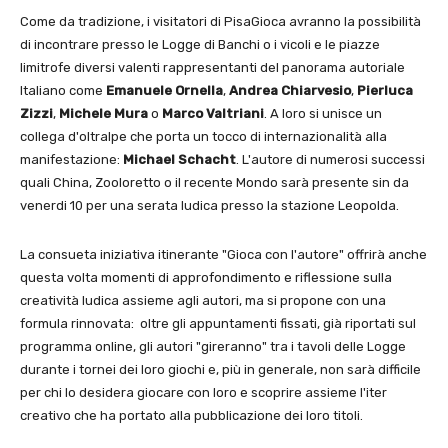
Come da tradizione, i visitatori di PisaGioca avranno la possibilità
di incontrare presso le Logge di Banchi o i vicoli e le piazze
limitrofe diversi valenti rappresentanti del panorama autoriale
Italiano come
Emanuele Ornella
,
Andrea Chiarvesio
,
Pierluca
Zizzi
,
Michele Mura
o
Marco Valtriani
. A loro si unisce un
collega d'oltralpe che porta un tocco di internazionalità alla
manifestazione:
Michael Schacht
. L'autore di numerosi successi
quali China, Zooloretto o il recente Mondo sarà presente sin da
venerdi 10 per una serata ludica presso la stazione Leopolda.
La consueta iniziativa itinerante "Gioca con l'autore" offrirà anche
questa volta momenti di approfondimento e riflessione sulla
creatività ludica assieme agli autori, ma si propone con una
formula rinnovata: oltre gli appuntamenti fissati, già riportati sul
programma online, gli autori "gireranno" tra i tavoli delle Logge
durante i tornei dei loro giochi e, più in generale, non sarà difficile
per chi lo desidera giocare con loro e scoprire assieme l'iter
creativo che ha portato alla pubblicazione dei loro titoli.