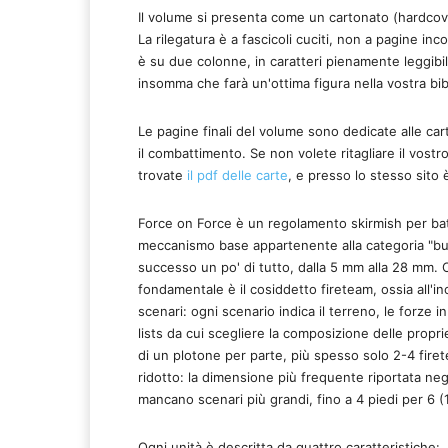
Il volume si presenta come un cartonato (hardcover
La rilegatura è a fascicoli cuciti, non a pagine inc
è su due colonne, in caratteri pienamente leggibil
insomma che farà un'ottima figura nella vostra bib
Le pagine finali del volume sono dedicate alle ca
il combattimento. Se non volete ritagliare il vost
trovate
il pdf delle carte
, e presso lo stesso sito 
Force on Force è un regolamento skirmish per ba
meccanismo base appartenente alla categoria "buck
successo un po' di tutto, dalla 5 mm alla 28 mm. 
fondamentale è il cosiddetto fireteam, ossia all'in
scenari: ogni scenario indica il terreno, le forze 
lists da cui scegliere la composizione delle propr
di un plotone per parte, più spesso solo 2-4 fire
ridotto: la dimensione più frequente riportata ne
mancano scenari più grandi, fino a 4 piedi per 6 
Ogni unità è descritta da quattro caratteristiche: