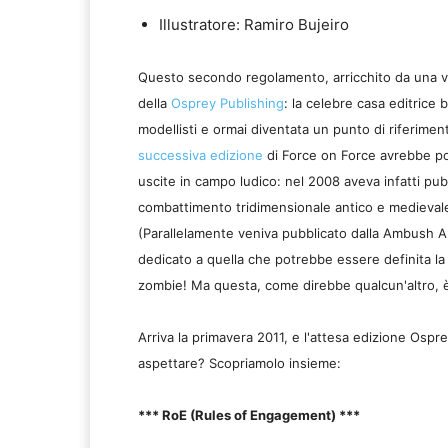
Illustratore: Ramiro Bujeiro
Questo secondo regolamento, arricchito da una vest
della
Osprey Publishing
: la celebre casa editrice b
modellisti e ormai diventata un punto di riferiment
successiva edizione
di Force on Force avrebbe por
uscite in campo ludico: nel 2008 aveva infatti pu
combattimento tridimensionale antico e medieval
(Parallelamente veniva pubblicato dalla Ambush A
dedicato a quella che potrebbe essere definita la 
zombie! Ma questa, come direbbe qualcun'altro, è 
Arriva la primavera 2011, e l'attesa edizione Ospr
aspettare? Scopriamolo insieme:
*** RoE (Rules of Engagement) ***