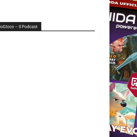
ioGIoco – Il Podcast
udio
layer