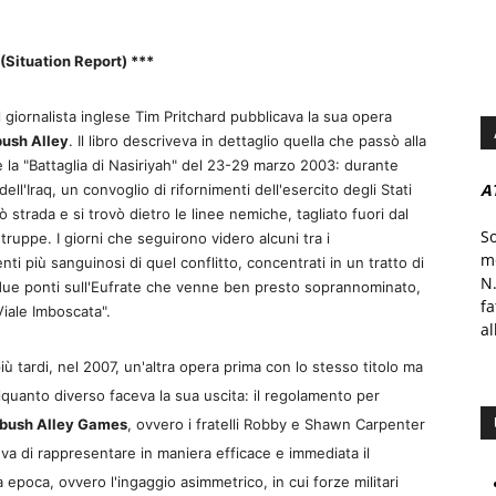
(Situation Report) ***
 giornalista inglese Tim Pritchard pubblicava la sua opera
ush Alley
. Il libro descriveva in dettaglio quella che passò alla
 la "Battaglia di Nasiriyah" del 23-29 marzo 2003: durante
A
dell'Iraq, un convoglio di rifornimenti dell'esercito degli Stati
iò strada e si trovò dietro le linee nemiche, tagliato fuori dal
S
 truppe. I giorni che seguirono videro alcuni tra i
mo
ti più sanguinosi di quel conflitto, concentrati in un tratto di
N.
 due ponti sull'Eufrate che venne ben presto soprannominato,
f
iale Imboscata".
al
ù tardi, nel 2007, un'altra opera prima con lo stesso titolo ma
lquanto diverso faceva la sua uscita: il regolamento per
ush Alley Games
, ovvero i fratelli Robby e Shawn Carpenter
va di rappresentare in maniera efficace e immediata il
epoca, ovvero l'ingaggio asimmetrico, in cui forze militari