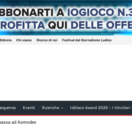
 Edicola
Chi siamo
Dicono di noi
Festival del Giornalismo Ludico
argames
Eventi
Rubriche
IoGioco Award 2025 – I Vincitori
 passa ad Asmodee