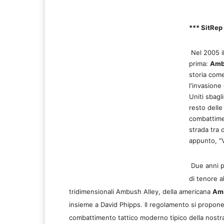
*** SitRep 
Nel 2005 il
prima:
Amb
storia come
l'invasione 
Uniti sbagl
resto delle
combattimen
strada tra
appunto, "V
Due anni pi
di tenore a
tridimensionali Ambush Alley, della americana
Amb
insieme a David Phipps. Il regolamento si propone
combattimento tattico moderno tipico della nostra 