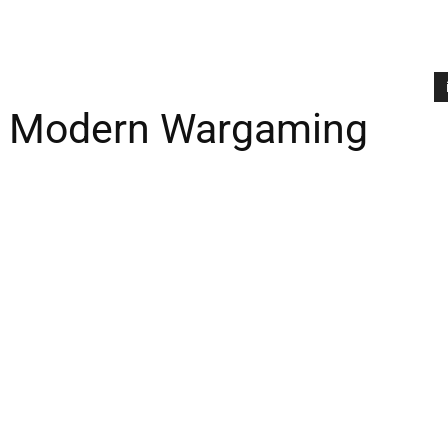
– Modern Wargaming
A
P