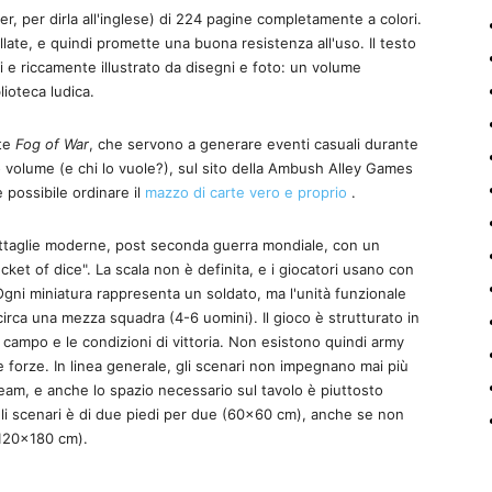
, per dirla all'inglese) di 224 pagine completamente a colori.
ollate, e quindi promette una buona resistenza all'uso. Il testo
i e riccamente illustrato da disegni e foto: un volume
lioteca ludica.
rte
Fog of War
, che servono a generare eventi casuali durante
ro volume (e chi lo vuole?), sul sito della Ambush Alley Games
è possibile ordinare il
mazzo di carte vero e proprio
.
ttaglie moderne, post seconda guerra mondiale, con un
et of dice". La scala non è definita, e i giocatori usano con
Ogni miniatura rappresenta un soldato, ma l'unità funzionale
circa una mezza squadra (4-6 uomini). Il gioco è strutturato in
in campo e le condizioni di vittoria. Non esistono quindi army
ie forze. In linea generale, gli scenari non impegnano mai più
team, e anche lo spazio necessario sul tavolo è piuttosto
gli scenari è di due piedi per due (60×60 cm), anche se non
(120×180 cm).