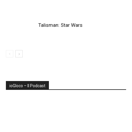
Talisman: Star Wars
ioGIoco – Il Podcast
Audio
Player