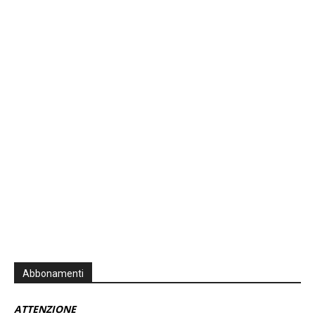
Previous
Show
Next
Episode
Episodes
Episo
Show
List
Podcast
Information
Abbonamenti
ATTENZIONE