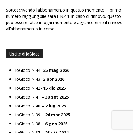
Sottoscrivendo l’abbonamento in questo momento, il primo
numero raggiungibile sarà il N.44. In caso di rinnovo, questo
può essere fatto in ogni momento e agganceremo il rinnovo
all’abbonamento in corso.
Uscite di ioGioco
ioGioco N.44-
25 mag 2026
ioGioco N.43-
2 apr 2026
ioGioco N.42-
15 dic 2025
ioGioco N.41 –
30 set 2025
ioGioco N.40 –
2 lug 2025
ioGioco N.39 –
24 mar 2025
ioGioco N.38 –
6 gen 2025
ioGioco N.37 –
23 ott 2024