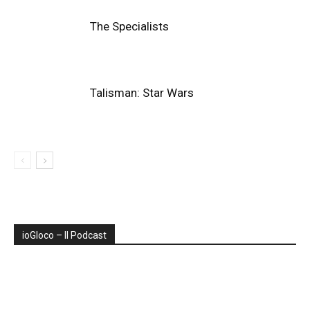
The Specialists
Talisman: Star Wars
ioGIoco – Il Podcast
Audio
Player