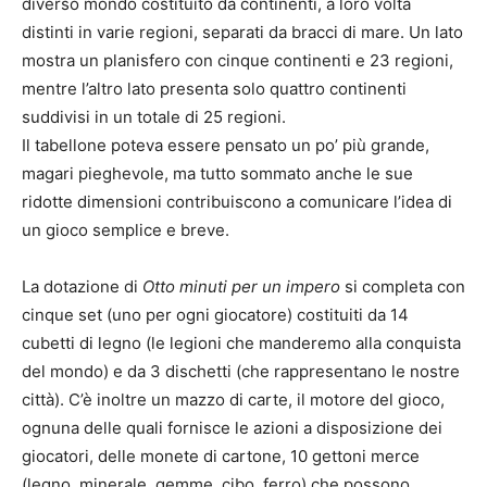
diverso mondo costituito da continenti, a loro volta
distinti in varie regioni, separati da bracci di mare. Un lato
mostra un planisfero con cinque continenti e 23 regioni,
mentre l’altro lato presenta solo quattro continenti
suddivisi in un totale di 25 regioni.
Il tabellone poteva essere pensato un po’ più grande,
magari pieghevole, ma tutto sommato anche le sue
ridotte dimensioni contribuiscono a comunicare l’idea di
un gioco semplice e breve.
La dotazione di
Otto minuti per un impero
si completa con
cinque set (uno per ogni giocatore) costituiti da 14
cubetti di legno (le legioni che manderemo alla conquista
del mondo) e da 3 dischetti (che rappresentano le nostre
città). C’è inoltre un mazzo di carte, il motore del gioco,
ognuna delle quali fornisce le azioni a disposizione dei
giocatori, delle monete di cartone, 10 gettoni merce
(legno, minerale, gemme, cibo, ferro) che possono