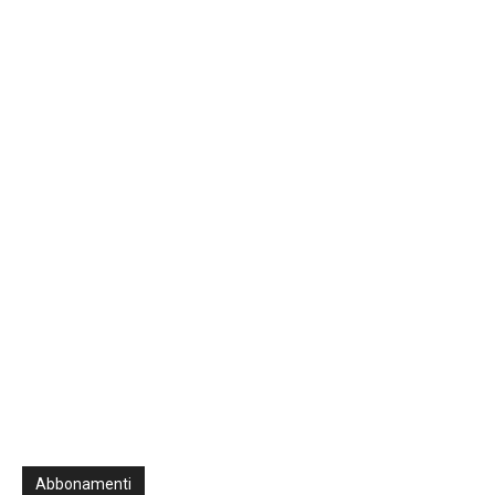
00:00
47:31
Previous
Show
Next
Episode
Episodes
Episo
Show
List
Podcast
Information
Abbonamenti