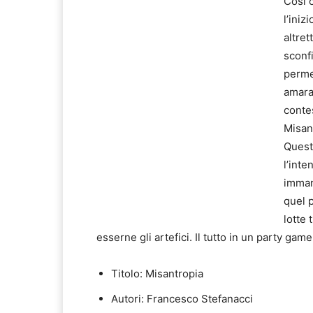
Così 
l’iniz
altret
sconfi
permet
amara
contes
Misan
Questa
l’inte
imman
quel p
lotte 
esserne gli artefici. Il tutto in un party game
Titolo: Misantropia
Autori: Francesco Stefanacci