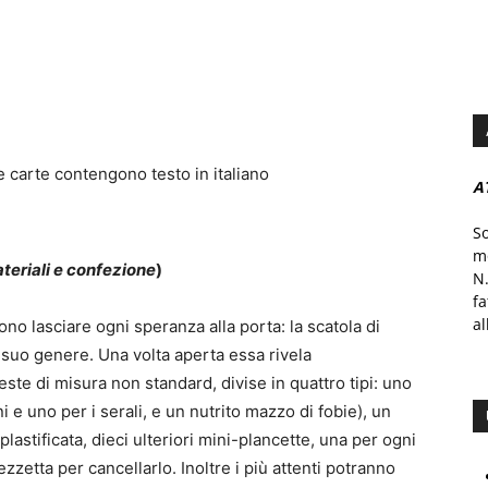
e carte contengono testo in italiano
A
S
mo
teriali e confezione
)
N.
f
al
no lasciare ogni speranza alla porta: la scatola di
el suo genere. Una volta aperta essa rivela
ste di misura non standard, divise in quattro tipi: uno
i e uno per i serali, e un nutrito mazzo di fobie), un
astificata, dieci ulteriori mini-plancette, una per ogni
zzetta per cancellarlo. Inoltre i più attenti potranno