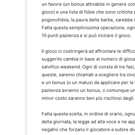
un favore (un bonus attivabile in genere com
gioco) e una lista di fobie che sono critich
pogonofobia, la paura delle barbe, sarebbe in
Fatta questa semplicissima operazione, ogni
10 punti pazienza e si può iniziare il gioco.
Il gioco ci costringerà ad affrontare le diffic
suggerito cambia in base al numero di giocat
salvifico weekend. Ogni dì consta di tre fas
queste, saremo chiamati a scegliere tra cin
e un bonus (o un malus) da applicare per la 
pazienza avranno un bonus, o comunque un m
minor costo saranno ben più rischiosi degli a
Fatta questa scelta, in ordine di orario, og
della giornata, la legge ad alta voce e ne appl
negativi che forzano il giocatore a subire div