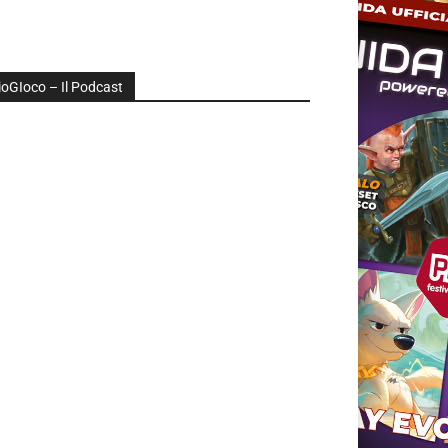
ioGIoco – Il Podcast
udio
layer