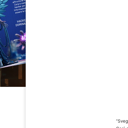
“Svegl