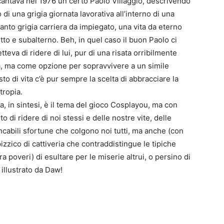
cantava nel 1976 un certo Paolo Villaggio, descrivendo
io di una grigia giornata lavorativa all’interno di una
tanto grigia carriera da impiegato, una vita da eterno
tto e subalterno. Beh, in quel caso il buon Paolo ci
teva di ridere di lui, pur di una risata orribilmente
, ma come opzione per sopravvivere a un simile
0
to di vita c’è pur sempre la scelta di abbracciare la
4
tropia.
, in sintesi, è il tema del gioco Cosplayou, ma con
nto di ridere di noi stessi e delle nostre vite, delle
cabili sfortune che colgono noi tutti, ma anche (con
izzico di cattiveria che contraddistingue le tipiche
tra poveri) di esultare per le miserie altrui, o persino di
 illustrato da Daw!