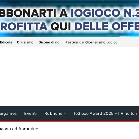
 Edicola
Chi siamo
Dicono di noi
Festival del Giornalismo Ludico
argames
Eventi
Rubriche
IoGioco Award 2025 – I Vincitori
 passa ad Asmodee