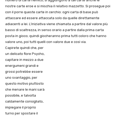
numero di carte nemico, si aggiungono a tali carte anche le
nostre carte eroe e si mischia il relativo mazzetto. Si prosegue poi
con il porre queste carte in cerchio: ogni carta di base può
attaccare ed essere attaccata solo da quelle direttamente
adiacenti a lei. L’iniziativa viene chiamata a partire dal valore più
basso di scaltrezza, in senso orario a partire dalla prima carta
posta in gioco; quindi giocheranno prima tutti coloro che hanno
valore uno, poi tutti quelli con valore due e così via.
Capirete quindi che, per
un delicato fiore Psycho,
capitare in mezzo a due
energumeni grandi e
grossi potrebbe essere
uno svantaggio, per
questo motivo piuttosto
che menare le mani sarà
possibile, e talvolta
caldamente consigliato,
impiegare il proprio
turno per spostare il