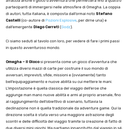
affaccia anche il gioco d’avventura che permetterà fino a quattro
partecipanti di immergersi nelle atmosfere di Omegha. La coppia
di autori, tutta italiana, è composta dall’ormai noto
Stefano
Castelli
(co-autore di
Pozioni Esplosive
, per dirne una) e
dall’emergente
Diego Cerreti
(
Godz
).
Ci siamo seduti al tavolo con loro, per vedere di fare i primi passi
in questo avventuroso mondo.
Omegha – Il Gioco
si presenta come un gioco d’avventura che
utilizza diversi mazzi di carte per costruire il suo mondo di
avversari, imprevisti, sfide, missioni e (ovviamente) tanto
bell’equipaggiamento e nuove abilità su cui mettere le mani.
L’impostazione è quella classica del viaggio dell’eroe che
aggiunge man mano nuove abilità e armi al proprio arsenale, fino
al raggiungimento dell’obiettivo di scenario, tuttavia la
declinazione non è quella tradizionale da adventure game. Qui la
direzione scelta è stata verso una maggiore astrazione degli
scontri e delle difficoltà del viaggio tramite la creazione di fatto di
due diversi mini-giochi. Ma partiamo innanzitutto dal viaggio in sé,