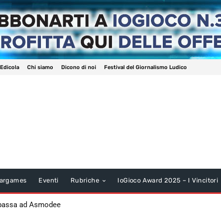
 Edicola
Chi siamo
Dicono di noi
Festival del Giornalismo Ludico
argames
Eventi
Rubriche
IoGioco Award 2025 – I Vincitori
 passa ad Asmodee