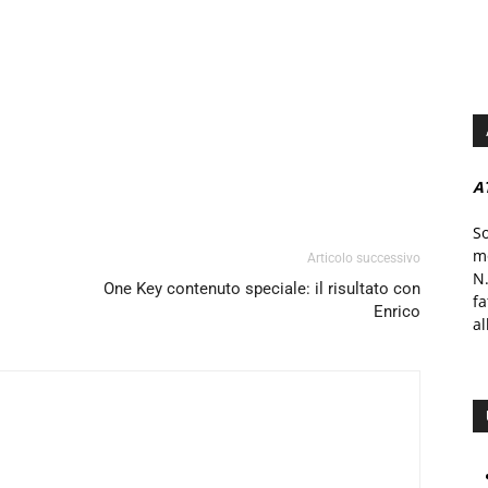
A
S
mo
Articolo successivo
N.
One Key contenuto speciale: il risultato con
f
Enrico
al