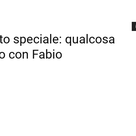
o speciale: qualcosa
A
P
o con Fabio