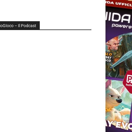
ioGIoco – Il Podcast
udio
layer