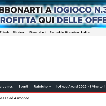
 Edicola
Chi siamo
Dicono di noi
Festival del Giornalismo Ludico
argames
Eventi
Rubriche
IoGioco Award 2025 – I Vincitori
 passa ad Asmodee