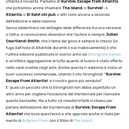
ottanta e novanta. Parliamo di
Survive: Escape from Atlantis
,
che potremmo anche chiamare
The Island
, o
Survive!
, o
Atlantis
, o
Si Salvi chi può
, o altri nomi ancora a seconda
dell’edizione e della nazione.
Senza addentrarsi nel dettaglio delle differenze tra una versione
o l’altra, vi rassicuriamo dicendovi che l’autore è sempre
Julian
Courtland-Smith
, che il tema del gioco è sempre lo stesso (la
fuga dall’isola di Atlantide durante il suo inabissamento) e che
l’ultima edizione pubblicata lo scorso anno da
Stronghold Games
è un’ottima aggregazione di tutto quanto di buono è stato offerto
nelle varie scatole negli anni. Anche questa ri-edizione è stata un
buon successo commerciale, citando il sito Stronghold: “
Survive:
Escape From Atlantis!
è il nostro gioco più venduto!”
E’ quasi un peccato che la Stronghold non abbia aspettato un
altro anno per cogliere l’occasione del trentennale per rilanciare
questo bestseller. Ma a tutto c’è rimedio! Infatti vi stiamo per
parlare dell’edizione del trentennale di
Survive: Escape From
Atlantis!
che esce quest’anno e che approda anche in Italia per
merito di
Asterion Press
con il titolo di
The Island
…