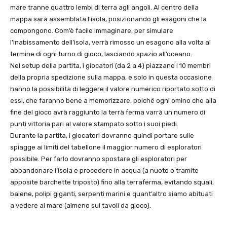
mare tranne quattro lembi di terra agli angoli. Al centro della
mappa sarà assemblata l’isola, posizionando gli esagoni che la
compongono. Com’è facile immaginare, per simulare
l’inabissamento dell’isola, verrà rimosso un esagono alla volta al
termine di ogni turno di gioco, lasciando spazio all’oceano.
Nel setup della partita, i giocatori (da 2 a 4) piazzano i 10 membri
della propria spedizione sulla mappa, e solo in questa occasione
hanno la possibilità di leggere il valore numerico riportato sotto di
essi, che faranno bene a memorizzare, poiché ogni omino che alla
fine del gioco avrà raggiunto la terrà ferma varrà un numero di
punti vittoria pari al valore stampato sotto i suoi piedi.
Durante la partita, i giocatori dovranno quindi portare sulle
spiagge ai limiti del tabellone il maggior numero di esploratori
possibile. Per farlo dovranno spostare gli esploratori per
abbandonare l’isola e procedere in acqua (a nuoto o tramite
apposite barchette triposto) fino alla terraferma, evitando squali,
balene, polipi giganti, serpenti marini e quant’altro siamo abituati
a vedere al mare (almeno sui tavoli da gioco).