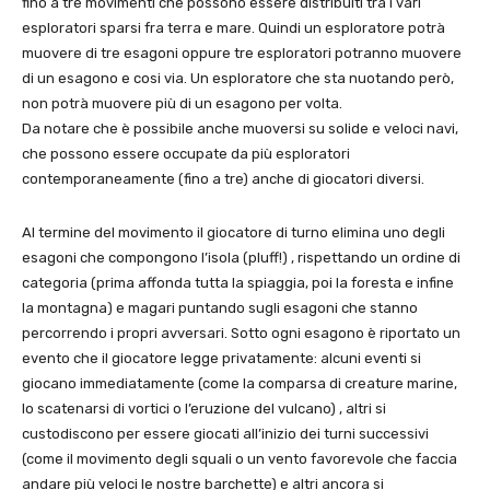
fino a tre movimenti che possono essere distribuiti tra i vari
esploratori sparsi fra terra e mare. Quindi un esploratore potrà
muovere di tre esagoni oppure tre esploratori potranno muovere
di un esagono e cosi via. Un esploratore che sta nuotando però,
non potrà muovere più di un esagono per volta.
Da notare che è possibile anche muoversi su solide e veloci navi,
che possono essere occupate da più esploratori
contemporaneamente (fino a tre) anche di giocatori diversi.
Al termine del movimento il giocatore di turno elimina uno degli
esagoni che compongono l’isola (pluff!) , rispettando un ordine di
categoria (prima affonda tutta la spiaggia, poi la foresta e infine
la montagna) e magari puntando sugli esagoni che stanno
percorrendo i propri avversari. Sotto ogni esagono è riportato un
evento che il giocatore legge privatamente: alcuni eventi si
giocano immediatamente (come la comparsa di creature marine,
lo scatenarsi di vortici o l’eruzione del vulcano) , altri si
custodiscono per essere giocati all’inizio dei turni successivi
(come il movimento degli squali o un vento favorevole che faccia
andare più veloci le nostre barchette) e altri ancora si