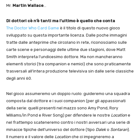
Mr.
Martin Wallace
…
Di dottori cè n’è tanti ma l’ultimo è quello che conta
The Doctor Who Card Game
è il titolo di questo nuovo gioco
sviluppato su questa importante licenza. Dalle poche immagini
tratte dalle anteprime che circolano in rete, riconosciamo sulle
carte scene e personaggi delle ultime due stagioni, dove Matt
Smith interpreta l’undicesimo dottore. Ma non mancheranno
elementi storici (tra companion e nemici) che sono praticamente
trasversali all’intera produzione televisiva sin dalle serie classiche
degli anni 60.
Nel gioco assumeremo un doppio ruolo: guideremo una squadra
composta dal dottore e i suoi companion (per gli appassionati
della serie: quelli presenti nel mazzo sono Amy Pond, Rory
Williams/in Pond e River Song) per difendere le nostre
Location
e
nel frattempo scateneremo contro i nostri avversari una serie di
minacce tipiche dell’universo del dottore (tipo
Dalek
o
Sontaran
).
Il numero e il valore delle
Location
che ci impegneremo a