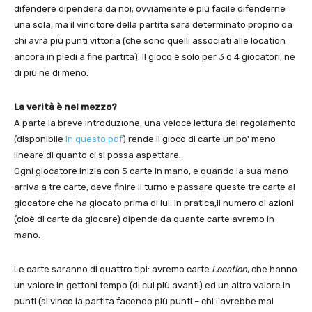
difendere dipenderà da noi; ovviamente è più facile difenderne
una sola, ma il vincitore della partita sarà determinato proprio da
chi avrà più punti vittoria (che sono quelli associati alle location
ancora in piedi a fine partita). Il gioco è solo per 3 o 4 giocatori, ne
di più ne di meno.
La verità è nel mezzo?
A parte la breve introduzione, una veloce lettura del regolamento
(disponibile
in questo pdf
) rende il gioco di carte un po' meno
lineare di quanto ci si possa aspettare.
Ogni giocatore inizia con 5 carte in mano, e quando la sua mano
arriva a tre carte, deve finire il turno e passare queste tre carte al
giocatore che ha giocato prima di lui. In pratica,il numero di azioni
(cioè di carte da giocare) dipende da quante carte avremo in
mano.
Le carte saranno di quattro tipi: avremo carte
Location
, che hanno
un valore in gettoni tempo (di cui più avanti) ed un altro valore in
punti (si vince la partita facendo più punti – chi l'avrebbe mai