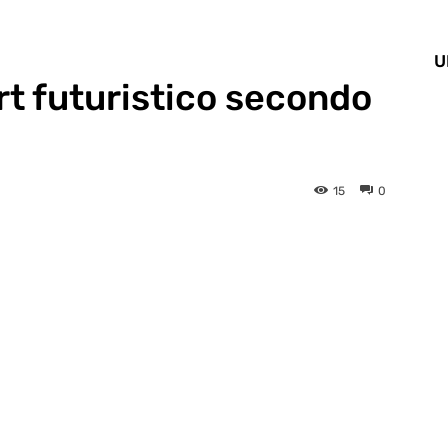
U
rt futuristico secondo
15
0