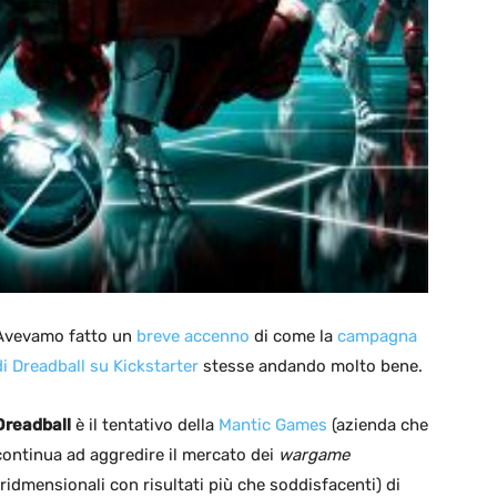
Avevamo fatto un
breve accenno
di come la
campagna
di Dreadball su Kickstarter
stesse andando molto bene.
Dreadball
è il tentativo della
Mantic Games
(azienda che
continua ad aggredire il mercato dei
wargame
tridmensionali con risultati più che soddisfacenti) di