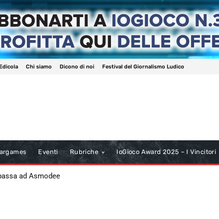
Edicola
Chi siamo
Dicono di noi
Festival del Giornalismo Ludico
argames
Eventi
Rubriche
IoGioco Award 2025 – I Vincitori
 passa ad Asmodee