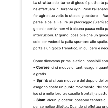
La struttura del turno di gioco è piuttosto pa
ne effettuerà 7. Durante ogni Rush l'allenato
far agire due volte lo stesso giocatore. Il Ru
persa la palla. Fallire un placcaggio (Slam) a
giochi sportivi non vi è alcuna pausa nella p
interruzioni. E' quindi possibile che un gioc
solo per vedersi la palla spuntare alle spalle
porta a un gioco frenetico, in cui però è nec
Come dicevamo prima le azioni possibili sono
– Correre
: ci si muove di tanti esagoni quan
è gratis.
–
Sprint
: ci si può muovere del doppio del p
esagono costa un punto movimento. Nel cors
(se si è nelle loro tre caselle frontali) a patto
–
Slam
: alcuni giocatori possono tentare di b
per semplice diletto… Quando si effettua uno