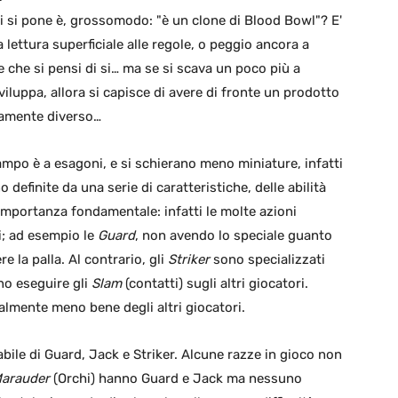
 si pone è, grossomodo: "è un clone di Blood Bowl"? E'
 lettura superficiale alle regole, o peggio ancora a
le che si pensi di si… ma se si scava un poco più a
viluppa, allora si capisce di avere di fronte un prodotto
samente diverso…
campo è a esagoni, e si schierano meno miniature, infatti
 definite da una serie di caratteristiche, delle abilità
i importanza fondamentale: infatti le molte azioni
i; ad esempio le
Guard
, non avendo lo speciale guanto
e la palla. Al contrario, gli
Striker
sono specializzati
no eseguire gli
Slam
(contatti) sugli altri giocatori.
lmente meno bene degli altri giocatori.
le di Guard, Jack e Striker. Alcune razze in gioco non
arauder
(Orchi) hanno Guard e Jack ma nessuno