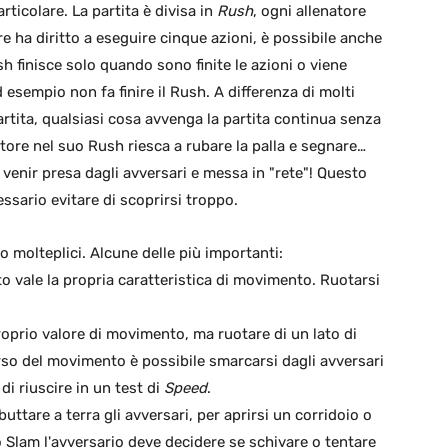
rticolare. La partita è divisa in
Rush
, ogni allenatore
re ha diritto a eseguire cinque azioni, è possibile anche
sh finisce solo quando sono finite le azioni o viene
d esempio non fa finire il Rush. A differenza di molti
artita, qualsiasi cosa avvenga la partita continua senza
atore nel suo Rush riesca a rubare la palla e segnare…
, venir presa dagli avversari e messa in "rete"! Questo
essario evitare di scoprirsi troppo.
 molteplici. Alcune delle più importanti:
to vale la propria caratteristica di movimento. Ruotarsi
roprio valore di movimento, ma ruotare di un lato di
o del movimento è possibile smarcarsi dagli avversari
 di riuscire in un test di
Speed
.
uttare a terra gli avversari, per aprirsi un corridoio o
 Slam l'avversario deve decidere se schivare o tentare