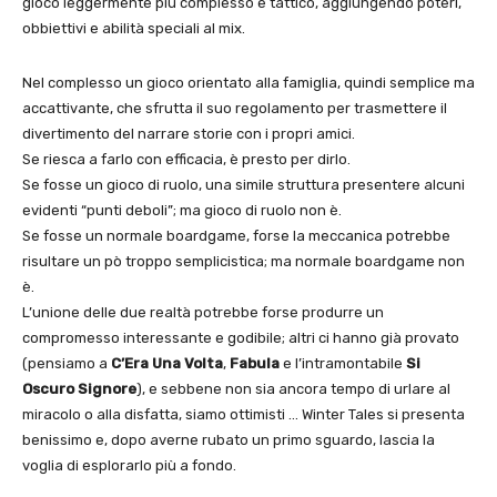
gioco leggermente più complesso e tattico, aggiungendo poteri,
obbiettivi e abilità speciali al mix.
Nel complesso un gioco orientato alla famiglia, quindi semplice ma
accattivante, che sfrutta il suo regolamento per trasmettere il
divertimento del narrare storie con i propri amici.
Se riesca a farlo con efficacia, è presto per dirlo.
Se fosse un gioco di ruolo, una simile struttura presentere alcuni
evidenti “punti deboli”; ma gioco di ruolo non è.
Se fosse un normale boardgame, forse la meccanica potrebbe
risultare un pò troppo semplicistica; ma normale boardgame non
è.
L’unione delle due realtà potrebbe forse produrre un
compromesso interessante e godibile; altri ci hanno già provato
(pensiamo a
C’Era Una Volta
,
Fabula
e l’intramontabile
Si
Oscuro Signore
), e sebbene non sia ancora tempo di urlare al
miracolo o alla disfatta, siamo ottimisti … Winter Tales si presenta
benissimo e, dopo averne rubato un primo sguardo, lascia la
voglia di esplorarlo più a fondo.