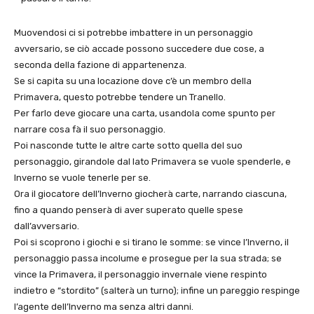
Muovendosi ci si potrebbe imbattere in un personaggio
avversario, se ciò accade possono succedere due cose, a
seconda della fazione di appartenenza.
Se si capita su una locazione dove c’è un membro della
Primavera, questo potrebbe tendere un Tranello.
Per farlo deve giocare una carta, usandola come spunto per
narrare cosa fà il suo personaggio.
Poi nasconde tutte le altre carte sotto quella del suo
personaggio, girandole dal lato Primavera se vuole spenderle, e
Inverno se vuole tenerle per se.
Ora il giocatore dell’Inverno giocherà carte, narrando ciascuna,
fino a quando penserà di aver superato quelle spese
dall’avversario.
Poi si scoprono i giochi e si tirano le somme: se vince l’Inverno, il
personaggio passa incolume e prosegue per la sua strada; se
vince la Primavera, il personaggio invernale viene respinto
indietro e “stordito” (salterà un turno); infine un pareggio respinge
l’agente dell’Inverno ma senza altri danni.