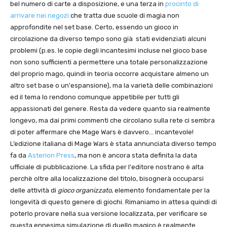
bel numero di carte a disposizione, e una terza in
procinto di
arrivare nei negozi
che tratta due scuole di magia non
approfondite nel set base. Certo, essendo un gioco in
circolazione da diverso tempo sono già stati evidenziati alcuni
problemi (p.es. le copie degli incantesimi incluse nel gioco base
non sono sufficienti a permettere una totale personalizzazione
del proprio mago, quindi in teoria occorre acquistare almeno un
altro set base o un'espansione), ma la varietà delle combinazioni
ed il tema lo rendono comunque appetibile per tutti gli
appassionati del genere. Resta da vedere quanto sia realmente
longevo, ma dai primi commenti che circolano sulla rete ci sembra
di poter affermare che Mage Wars è davvero… incantevole!
L’edizione italiana di Mage Wars è stata annunciata diverso tempo
fa da
Asterion Press
, ma non è ancora stata definita la data
ufficiale di pubblicazione. La sfida per l'editore nostrano è alta
perchè oltre alla localizzazione del titolo, bisognerà occuparsi
delle attività di
gioco organizzato
, elemento fondamentale per la
longevità di questo genere di giochi. Rimaniamo in attesa quindi di
poterlo provare nella sua versione localizzata, per verificare se
questa ennesima simulazione di duello magico è realmente