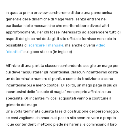
In questa prima preview cercheremo di dare una panoramica
generale delle dinamiche di Mage Wars, senza entrare nei
particolari delle meccaniche che meriterebbero diversi altri
approfondimenti. Per chi fosse interessato ad apprendere tutti gli
aspetti del gioco nei dettagli, il sito ufficiale fornisce non solo la
possibilità di
scaricare il manuale
, ma anche diversi
video
"didattici"
sul gioco stesso (in inglese).
All'inizio di una partita ciascun contendente sceglie un mago per
cui deve "acquistare" gli incantesimi. Ciascun incantesimo costa
un determinato numero di punti, e come da tradizione ci sono
incantesimi più e meno costosi. Di solito, un mago paga di più gli
incantesimi delle "scuole di magia" non proprio affini alla sua
specialità. Gli incantesimi così acquistati vanno a costituire il
grimorio del mago.
Una volta terminata questa fase di costruzione del personaggio,
se così vogliamo chiamarla, si passa allo scontro vero e proprio.
I due contendenti mettono piede nell'arena, e cominciano il loro