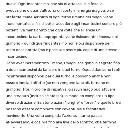
duello. Ogni incantesimo, che sia di attacco, di difesa, di
evocazione o quant'altro, ha un costo in energia magica, o se
preferite
mana
. All'inizio di ogni turno il mana dei maghi viene
incrementato, ai fini di poter accedere agli incantesimi sempre più
potenti. Va menzionato che ogni volta che si lancia un
incantesimo, la carta appropriata viene fisicamente rimossa dal
grimorio – quindi quell'incantesimo non è più disponibile per il
resto della partita (ma è possibile avere più copie di uno stesso
incantesimo).
Dopo aver incrementato il mana, i maghi scelgono in segreto fino
a due incantesimi da lanciare in quel turno. Questi due sono i soli
incantesimi disponibili per quel turno, e possono anche non
essere lanciati affatto (se non vengono lanciati, tornano nel
grimorio). Poi, in ordine di iniziativa, ciascun mago può attivare
una creatura (incluso sè stesso), in modo da compiere un tipo
diverso di azione. Esistono azioni "lunghe" e "brevi", e quelle brevi
possono essere combinate con l'eventuale e facoltativo
movimento. Una volta compiuta l'azione, il turno passa
all'avversario, e così via fino alla fine dello scontro, che termina