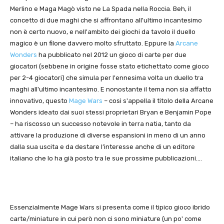
Merlino e Maga Magò visto ne La Spada nella Roccia. Beh, il
concetto di due maghi che si affrontano all'ultimo incantesimo
non è certo nuovo, e nell'ambito dei giochi da tavolo il duello
magico è un filone davvero molto sfruttato. Eppure la
Arcane
Wonders
ha pubblicato nel 2012 un gioco di carte per due
giocatori (sebbene in origine fosse stato etichettato come gioco
per 2-4 giocatori) che simula per l'ennesima volta un duello tra
maghi all'ultimo incantesimo. E nonostante il tema non sia affatto
innovativo, questo
Mage Wars
– così s'appella il titolo della Arcane
Wonders ideato dai suoi stessi proprietari Bryan e Benjamin Pope
– ha riscosso un successo notevole in terra natia, tanto da
attivare la produzione di diverse espansioni in meno di un anno
dalla sua uscita e da destare l’interesse anche di un editore
italiano che lo ha già posto tra le sue prossime pubblicazioni….
Essenzialmente Mage Wars si presenta come il tipico gioco ibrido
carte/miniature in cui però non ci sono miniature (un po' come