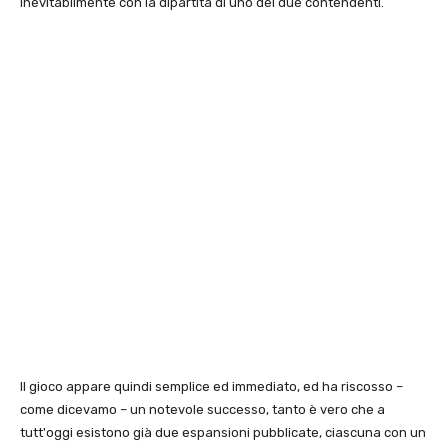
inevitabilmente con la dipartita di uno dei due contendenti.
Il gioco appare quindi semplice ed immediato, ed ha riscosso –
come dicevamo – un notevole successo, tanto è vero che a
tutt'oggi esistono già due espansioni pubblicate, ciascuna con un