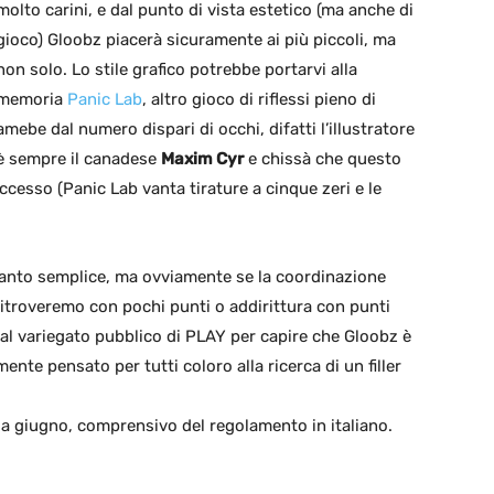
molto carini, e dal punto di vista estetico (ma anche di
gioco) Gloobz piacerà sicuramente ai più piccoli, ma
non solo. Lo stile grafico potrebbe portarvi alla
memoria
Panic Lab
, altro gioco di riflessi pieno di
amebe dal numero dispari di occhi, difatti l’illustratore
è sempre il canadese
Maxim Cyr
e chissà che questo
cesso (Panic Lab vanta tirature a cinque zeri e le
tanto semplice, ma ovviamente se la coordinazione
ritroveremo con pochi punti o addirittura con punti
al variegato pubblico di PLAY per capire che Gloobz è
nte pensato per tutti coloro alla ricerca di un filler
 a giugno, comprensivo del regolamento in italiano.