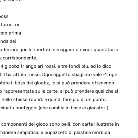
boss
 turno, un
ando prima
onda dei
afferrare quelli riportati in maggior o minor quantità; si
ce corrispondente.
 gloobz triangolari rossi, e tre tondi blu, ed io dico
O il barattolo rosso. Ogni oggetto sbagliato vale -1, ogni
ntato il boss dei gloobz, lo si può prendere ottenendo
o rappresentate sulle carte, si può prendere quel che si
o nello stesso round, e quindi fare più di un punto.
rminato punteggio (che cambia in base ai giocatori).
I componenti del gioco sono belli, con carte illustrate in
maniera simpatica, e pupazzetti di plastica morbida