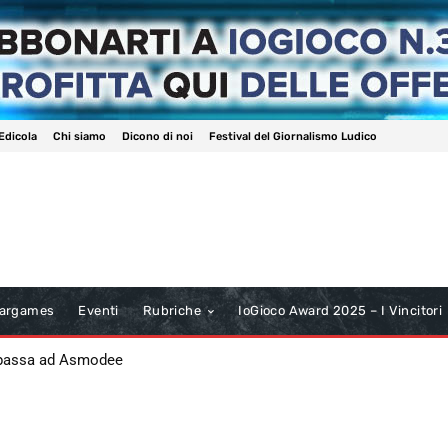
Edicola
Chi siamo
Dicono di noi
Festival del Giornalismo Ludico
argames
Eventi
Rubriche
IoGioco Award 2025 – I Vincitori
 passa ad Asmodee