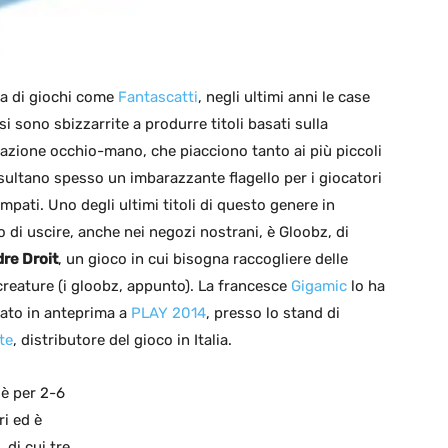
ia di giochi come
Fantascatti
, negli ultimi anni le case
 si sono sbizzarrite a produrre titoli basati sulla
azione occhio-mano, che piacciono tanto ai più piccoli
isultano spesso un imbarazzante flagello per i giocatori
mpati. Uno degli ultimi titoli di questo genere in
o di uscire, anche nei negozi nostrani, è Gloobz, di
re Droit
, un gioco in cui bisogna raccogliere delle
creature (i gloobz, appunto). La francesce
Gigamic
lo ha
ato in anteprima a
PLAY 2014
, presso lo stand di
te
, distributore del gioco in Italia.
 è per 2-6
ri ed è
 di cui tre