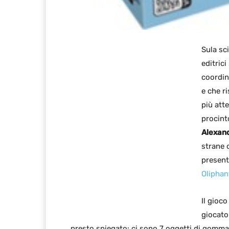
Sula sc
editrici
coordin
e che r
più atte
procint
Alexand
strane 
present
Oliphan
Il gioco
giocato
presto spiegato: ci sono 7 oggetti di gomma,