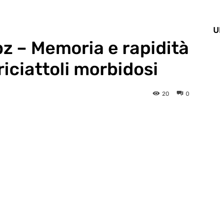
U
z – Memoria e rapidità
iciattoli morbidosi
20
0