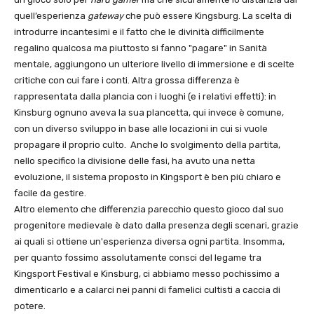
quell’esperienza
gateway
che può essere Kingsburg. La scelta di
introdurre incantesimi e il fatto che le divinità difficilmente
regalino qualcosa ma piuttosto si fanno "pagare" in Sanità
mentale, aggiungono un ulteriore livello di immersione e di scelte
critiche con cui fare i conti. Altra grossa differenza è
rappresentata dalla plancia con i luoghi (e i relativi effetti): in
Kinsburg ognuno aveva la sua plancetta, qui invece è comune,
con un diverso sviluppo in base alle locazioni in cui si vuole
propagare il proprio culto. Anche lo svolgimento della partita,
nello specifico la divisione delle fasi, ha avuto una netta
evoluzione, il sistema proposto in Kingsport è ben più chiaro e
facile da gestire.
Altro elemento che differenzia parecchio questo gioco dal suo
progenitore medievale è dato dalla presenza degli scenari, grazie
ai quali si ottiene un'esperienza diversa ogni partita. Insomma,
per quanto fossimo assolutamente consci del legame tra
Kingsport Festival e Kinsburg, ci abbiamo messo pochissimo a
dimenticarlo e a calarci nei panni di famelici cultisti a caccia di
potere.