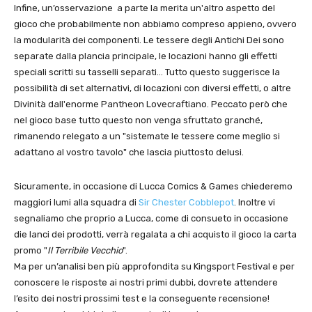
Infine, un’osservazione a parte la merita un'altro aspetto del
gioco che probabilmente non abbiamo compreso appieno, ovvero
la modularità dei componenti. Le tessere degli Antichi Dei sono
separate dalla plancia principale, le locazioni hanno gli effetti
speciali scritti su tasselli separati… Tutto questo suggerisce la
possibilità di set alternativi, di locazioni con diversi effetti, o altre
Divinità dall'enorme Pantheon Lovecraftiano. Peccato però che
nel gioco base tutto questo non venga sfruttato granché,
rimanendo relegato a un "sistemate le tessere come meglio si
adattano al vostro tavolo" che lascia piuttosto delusi.
Sicuramente, in occasione di Lucca Comics & Games chiederemo
maggiori lumi alla squadra di
Sir Chester Cobblepot
. Inoltre vi
segnaliamo che proprio a Lucca, come di consueto in occasione
die lanci dei prodotti, verrà regalata a chi acquisto il gioco la carta
promo "
Il Terribile Vecchio
".
Ma per un’analisi ben più approfondita su Kingsport Festival e per
conoscere le risposte ai nostri primi dubbi, dovrete attendere
l’esito dei nostri prossimi test e la conseguente recensione!