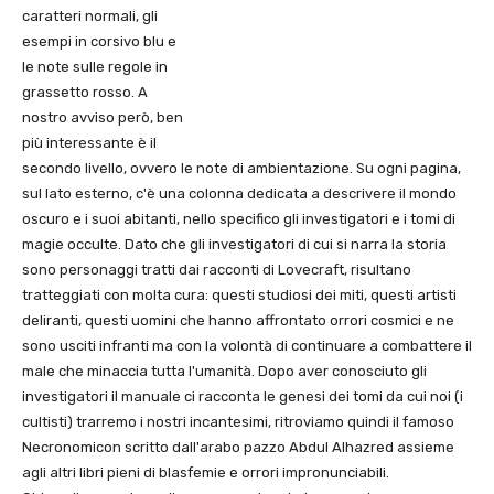
caratteri normali, gli
esempi in corsivo blu e
le note sulle regole in
grassetto rosso. A
nostro avviso però, ben
più interessante è il
secondo livello, ovvero le note di ambientazione. Su ogni pagina,
sul lato esterno, c'è una colonna dedicata a descrivere il mondo
oscuro e i suoi abitanti, nello specifico gli investigatori e i tomi di
magie occulte. Dato che gli investigatori di cui si narra la storia
sono personaggi tratti dai racconti di Lovecraft, risultano
tratteggiati con molta cura: questi studiosi dei miti, questi artisti
deliranti, questi uomini che hanno affrontato orrori cosmici e ne
sono usciti infranti ma con la volontà di continuare a combattere il
male che minaccia tutta l'umanità. Dopo aver conosciuto gli
investigatori il manuale ci racconta le genesi dei tomi da cui noi (i
cultisti) trarremo i nostri incantesimi, ritroviamo quindi il famoso
Necronomicon scritto dall'arabo pazzo Abdul Alhazred assieme
agli altri libri pieni di blasfemie e orrori impronunciabili.