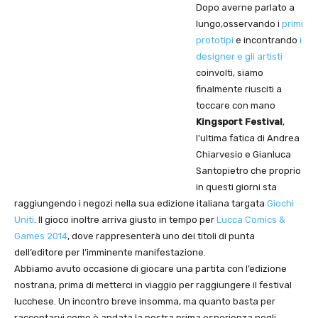
Dopo averne parlato a
lungo,osservando i
primi
prototipi
e incontrando
i
designer e gli artisti
coinvolti, siamo
finalmente riusciti a
toccare con mano
Kingsport Festival
,
l'ultima fatica di Andrea
Chiarvesio e Gianluca
Santopietro che proprio
in questi giorni sta
raggiungendo i negozi nella sua edizione italiana targata
Giochi
Uniti
. Il gioco inoltre arriva giusto in tempo per
Lucca Comics &
Games 2014
, dove rappresenterà uno dei titoli di punta
dell’editore per l’imminente manifestazione.
Abbiamo avuto occasione di giocare una partita con l’edizione
nostrana, prima di metterci in viaggio per raggiungere il festival
lucchese. Un incontro breve insomma, ma quanto basta per
raccontarvi come è andata la nostra prima esperienza negli