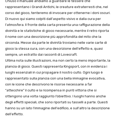
Chiuso il manuale andiamo a guardare le tessere che
rappresentano i Grandi Antichi, le creature extraterresti che, nel
corso del gioco, tenteremo di invocare per ottenerne i doni oscuri.
Di nuovo qui siamo colpiti dall'aspetto visivo e dalla cura per
l'atmosfera. Il fronte della carta presenta una raffigurazione della
divinità e le statistiche di gioco necessarie, mentre il retro riporta
il nome con una descrizione più approfondita del mito che la
circonda. Messe da parte le divinità troviamo nelle varie carte di
gioco la stessa cura, con una descrizione dell'effetto e, quasi
sempre, un estratto dai racconti di Lovecraft.
Ultima nota sulle illustrazioni, ma non certo la meno importante, la
plancia di gioco. Questi rappresenta Kingsport, con in evidenza i
luoghi essenziali in cui propagare il nostro culto. Ogni luogo è
rappresentato sulla plancia con una bella immagine evocativa,
con le icone che descrivono le risorse necessarie a far
“attecchire” il culto e la ricompensa in punti vittoria che si
ottengono una volta raggiunto l’obiettivo. I luoghi hanno anche
degli effetti speciali, che sono riportati su tasselli a parte. Questi
hanno su un lato l'immagine dell'edificio, e sull'altro la descrizione
dell'effetto.