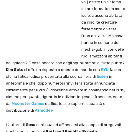
voi) esiste un sistema
solare formato da molte
isole, ciascuna abitata
da insolite creature
fortemente diverse
l’una dall’altra. Ma cosa
hanno in comune dei
mecha-goblin con delle
rudi amazzoni abitanti
dei ghiacci? E cosa ancora con degli squali armati di tutto punto?
Kim Sato
ci offre la risposta a queste domande con
RYŪ
, la sua
ultima fatica ludica presentata alla scorsa fiera di
Essen
in
anteprima e che, dopo numerosi rinvii (era stata annunciata
inizialmente per il 2013), dovrebbe arrivare in commercio nel 2015,
almeno per quanto riguarda le edizioni inglese e francese, edite
da
Moonster Games
e affidate alle sapienti capacità di
distribuzione di
Asmodee
.
L’autore di
Gosu
continua ad affiancarsi alla coppia di pregevoli
illustratori transalpini
Bertrand Benoit
e
Romain