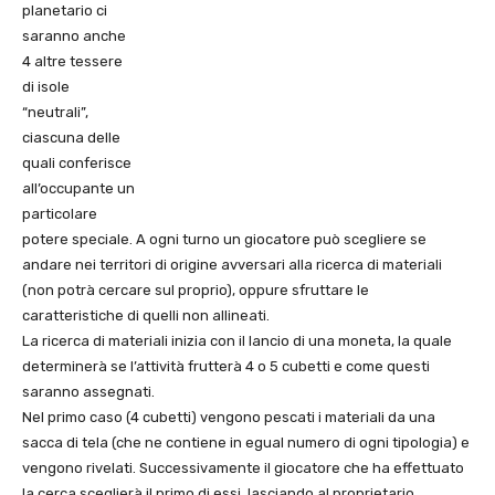
planetario ci
saranno anche
4 altre tessere
di isole
“neutrali”,
ciascuna delle
quali conferisce
all’occupante un
particolare
potere speciale. A ogni turno un giocatore può scegliere se
andare nei territori di origine avversari alla ricerca di materiali
(non potrà cercare sul proprio), oppure sfruttare le
caratteristiche di quelli non allineati.
La ricerca di materiali inizia con il lancio di una moneta, la quale
determinerà se l’attività frutterà 4 o 5 cubetti e come questi
saranno assegnati.
Nel primo caso (4 cubetti) vengono pescati i materiali da una
sacca di tela (che ne contiene in egual numero di ogni tipologia) e
vengono rivelati. Successivamente il giocatore che ha effettuato
la cerca sceglierà il primo di essi, lasciando al proprietario