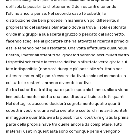
dell’isola la possibilità di ottenerne 2 dei restanti e tenendo
l’ultimo ancora per se. Nel secondo caso (5 cubetti) la
distribuzione dei beni procede in maniera un po’ differente: il
proprietario del sistema planetario dove si trova l’isola esplorata
divide in 2 gruppi a sua scelta il gruzzolo pescato dal sacchetto,
facendo scegliere al giocatore che ha attivato la ricerca il primo di
essi e tenendo per se il restante. Una volta effettuata qualunque
ricerca, i materiali ottenuti dai giocatori saranno accumulati dietro
i rispettivi schermi e la tessera dell’isola sfruttata verrà girata sul
lato indisponibile (non sarà dunque più possibile sfruttarla per
ottenere materiali) e potrà essere riattivata solo nel momento in
cui tutte le restanti saranno divenute inattive.
Se tra i cubetti estratti appare quello speciale bianco, allora viene
immediatamente indetta una fase di asta al buio tra tutti quanti.
Nel dettaglio, ciascuno deciderà segretamente quali e quanti
cubetti investire e, una volta svelate le scelte, chi ne avrà puntati
in maggiore quantità, avrà la possibilità di costruire gratis la prima
parte della propria nave tra quelle ancora da completare. Tutti i
materiali usati in quest'asta sono comunque persi e vengono